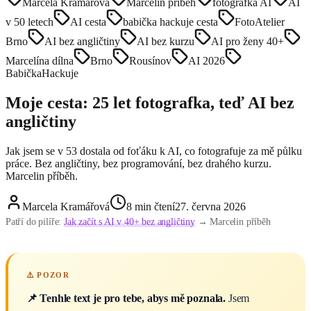
Marcela Kramářová
Marcelin příběh
fotografka AI
AI
v 50 letech
AI cesta
babička hackuje cesta
FotoAtelier
Brno
AI bez angličtiny
AI bez kurzu
AI pro ženy 40+
Marcelína dílna
Brno
Rousínov
AI 2026
BabičkaHackuje
Moje cesta: 25 let fotografka, teď AI bez
angličtiny
Jak jsem se v 53 dostala od foťáku k AI, co fotografuje za mě půlku
práce. Bez angličtiny, bez programování, bez drahého kurzu.
Marcelin příběh.
Marcela Kramářová
8
min čtení
27. června 2026
Patří do pilíře:
Jak začít s AI v 40+ bez angličtiny
→ Marcelin příběh
📌 Tenhle text je pro tebe, abys mě poznala.
Jsem