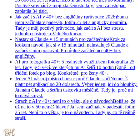
Poctivé srovnání z mojí zkušenosti, kdy jsem za listopad
zaplatila 34 tisíc.
Jak začít s AI v 40+ bez angličtiny (průvodce 2026)
Sama
jsem začínala v padesáti, fotím 25 let a anglicky neumím.
Tady je můj poctivý průvodce, jak začít s AI bez stresu,
jednoho nástroje a žádného kurzu.
Nastav si Claude v 15 minutách pro začátečnice
Krok za
krokem návod, jak si v 15 minutách nainstaluješ Claude a
začneš s ním pracovat. Pro úplné začátečnice 40+ bez
angličtiny.
AI pro fotografku 40+: 5 reálných využití
Jsem fotografka 25
let. Tady je 5 věcí, ve kterých mi AI šetří 10 hodin týdně - od
třídění fotek po blog. Konkrétně, pro ženy 40+.
Jeden AI nástroj místo chaosu: proč Claude stačí
Nemusíš
platit pět aplikací po 20 dolarech. Vyber jeden, jdi do hloubky.
Já mám Claude a šetřím tisícovku měsíčně. Tady je, proč mi
to dává smysl.
Strach z AI v 40+: není to o věku, ale o návodech
Bojíš se, že
už na to v 50 nemáš hlavu? Já jsem začínala v padesáti, fotím
25 let. Není to o věku, je to o návodech. Tady je, co tě reálně
straší.