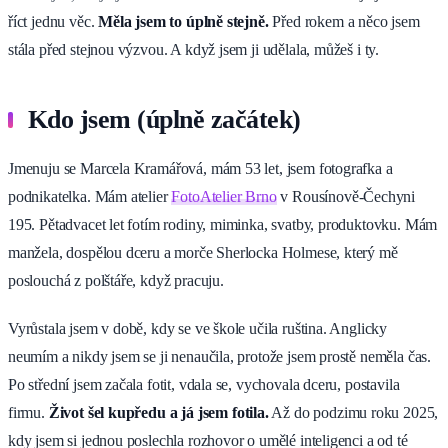
říct jednu věc.
Měla jsem to úplně stejně.
Před rokem a něco jsem
stála před stejnou výzvou. A když jsem ji udělala, můžeš i ty.
Kdo jsem (úplně začátek)
Jmenuju se Marcela Kramářová, mám 53 let, jsem fotografka a
podnikatelka. Mám atelier
FotoAtelier Brno
v Rousínově-Čechyni
195. Pětadvacet let fotím rodiny, miminka, svatby, produktovku. Mám
manžela, dospělou dceru a morče Sherlocka Holmese, který mě
poslouchá z polštáře, když pracuju.
Vyrůstala jsem v době, kdy se ve škole učila ruština. Anglicky
neumím a nikdy jsem se ji nenaučila, protože jsem prostě neměla čas.
Po střední jsem začala fotit, vdala se, vychovala dceru, postavila
firmu.
Život šel kupředu a já jsem fotila.
Až do podzimu roku 2025,
kdy jsem si jednou poslechla rozhovor o umělé inteligenci a od té