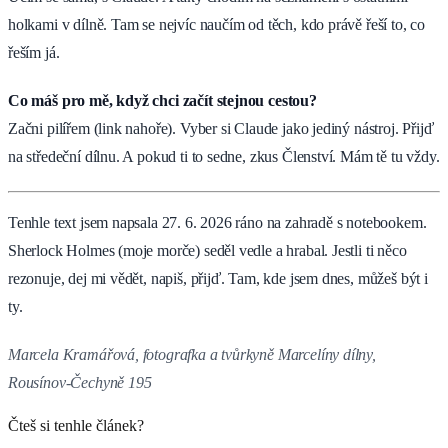
holkami v dílně. Tam se nejvíc naučím od těch, kdo právě řeší to, co
řeším já.
Co máš pro mě, když chci začít stejnou cestou?
Začni pilířem (link nahoře). Vyber si Claude jako jediný nástroj. Přijď
na středeční dílnu. A pokud ti to sedne, zkus Členství. Mám tě tu vždy.
Tenhle text jsem napsala 27. 6. 2026 ráno na zahradě s notebookem.
Sherlock Holmes (moje morče) seděl vedle a hrabal. Jestli ti něco
rezonuje, dej mi vědět, napiš, přijď. Tam, kde jsem dnes, můžeš být i
ty.
Marcela Kramářová, fotografka a tvůrkyně Marcelíny dílny,
Rousínov-Čechyně 195
Čteš si tenhle článek?