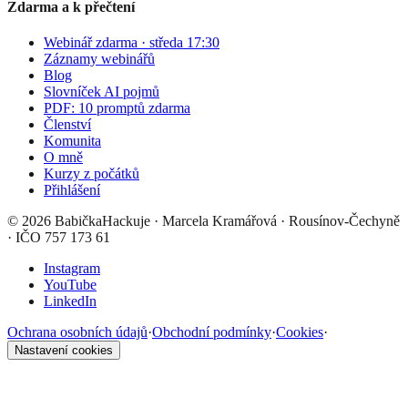
Zdarma a k přečtení
Webinář zdarma · středa 17:30
Záznamy webinářů
Blog
Slovníček AI pojmů
PDF: 10 promptů zdarma
Členství
Komunita
O mně
Kurzy z počátků
Přihlášení
©
2026
BabičkaHackuje
· Marcela Kramářová · Rousínov-Čechyně
· IČO 757 173 61
Instagram
YouTube
LinkedIn
Ochrana osobních údajů
·
Obchodní podmínky
·
Cookies
·
Nastavení cookies