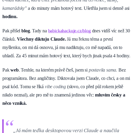
kamarádsky"
a do minuty mám hotový text. Ušetřila jsem si denně asi
hodinu.
Pak přišel
blog
. Tady na
babickahackuje.cz/blog
dnes vidíš víc než 30
článků.
Všechny diktuju Claude.
Já mu řeknu téma a první
myšlenku, on mi dá osnovu, já mu nadiktuju, co mě napadá, on to
uhladí. Za 45 minut mám hotový text, který bych jinak psala 4 hodiny.
Pak
web
. Tenhle, na kterém právě čteš, jsem si
postavila sama.
Bez
programátora. Bez angličtiny. Diktovala jsem Claude, co chci, a on mi
psal kód. Tomu se říká
vibe coding
(slovo, co před půl rokem ještě
nikdo neznal), ale pro mě to znamená jedinou věc:
mluvím česky a
něco vzniká.
„Já mám teďka desktopovou verzi Claude a naučila