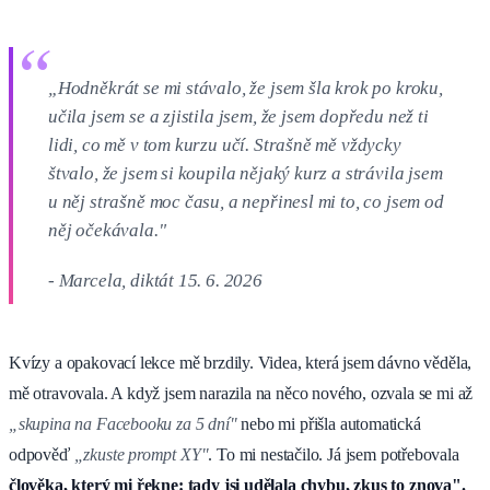
„Hodněkrát se mi stávalo, že jsem šla krok po kroku,
učila jsem se a zjistila jsem, že jsem dopředu než ti
lidi, co mě v tom kurzu učí. Strašně mě vždycky
štvalo, že jsem si koupila nějaký kurz a strávila jsem
u něj strašně moc času, a nepřinesl mi to, co jsem od
něj očekávala."
- Marcela, diktát 15. 6. 2026
Kvízy a opakovací lekce mě brzdily. Videa, která jsem dávno věděla,
mě otravovala. A když jsem narazila na něco nového, ozvala se mi až
„skupina na Facebooku za 5 dní"
nebo mi přišla automatická
odpověď
„zkuste prompt XY"
. To mi nestačilo. Já jsem potřebovala
člověka, který mi řekne: tady jsi udělala chybu, zkus to znova".