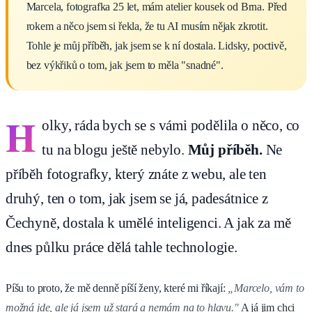
Marcela, fotografka 25 let, mám atelier kousek od Brna. Před
rokem a něco jsem si řekla, že tu AI musím nějak zkrotit.
Tohle je můj příběh, jak jsem se k ní dostala. Lidsky, poctivě,
bez výkřiků o tom, jak jsem to měla "snadné".
H
olky, ráda bych se s vámi podělila o něco, co
tu na blogu ještě nebylo.
Můj příběh.
Ne
příběh fotografky, který znáte z webu, ale ten
druhý, ten o tom, jak jsem se já, padesátnice z
Čechyně, dostala k umělé inteligenci. A jak za mě
dnes půlku práce dělá tahle technologie.
Píšu to proto, že mě denně píší ženy, které mi říkají:
„Marcelo, vám to
možná jde, ale já jsem už stará a nemám na to hlavu."
A já jim chci