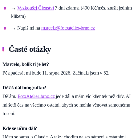
→
Vyzkoušej Členství
7 dní zdarma (490 Kč/měs, zrušit jedním
klikem)
→ Napiš mi na
marcela@fotoatelier-brno.cz
Časté otázky
Marcelo, kolik ti je let?
Pětapadesát mi bude 11. srpna 2026. Začínala jsem v 52.
Děláš dál fotografku?
Dělám.
FotoAtelier-brno.cz
jede dál a mám víc klientek než dřív. AI
mi šetří čas na všechno ostatní, abych se mohla věnovat samotnému
focení.
Kde se učím dál?
Učím se sama, s Claude. A taky chodím na seznámení s ostatními