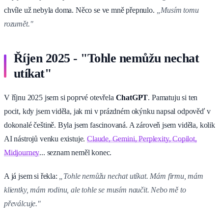
chvíle už nebyla doma. Něco se ve mně přepnulo.
„Musím tomu
rozumět."
Říjen 2025 - "Tohle nemůžu nechat
utíkat"
V říjnu 2025 jsem si poprvé otevřela
ChatGPT
. Pamatuju si ten
pocit, kdy jsem viděla, jak mi v prázdném okýnku napsal odpověď v
dokonalé češtině. Byla jsem fascinovaná. A zároveň jsem viděla, kolik
AI nástrojů venku existuje.
Claude, Gemini, Perplexity, Copilot,
Midjourney
... seznam neměl konec.
A já jsem si řekla:
„Tohle nemůžu nechat utíkat. Mám firmu, mám
klientky, mám rodinu, ale tohle se musím naučit. Nebo mě to
převálcuje."