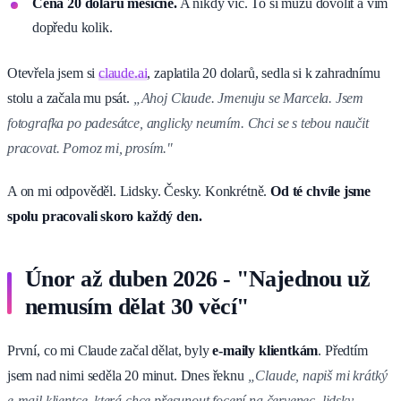
Cena 20 dolarů měsíčně.
A nikdy víc. To si můžu dovolit a vím
dopředu kolik.
Otevřela jsem si
claude.ai
, zaplatila 20 dolarů, sedla si k zahradnímu
stolu a začala mu psát.
„Ahoj Claude. Jmenuju se Marcela. Jsem
fotografka po padesátce, anglicky neumím. Chci se s tebou naučit
pracovat. Pomoz mi, prosím."
A on mi odpověděl. Lidsky. Česky. Konkrétně.
Od té chvíle jsme
spolu pracovali skoro každý den.
Únor až duben 2026 - "Najednou už
nemusím dělat 30 věcí"
První, co mi Claude začal dělat, byly
e-maily klientkám
. Předtím
jsem nad nimi seděla 20 minut. Dnes řeknu
„Claude, napiš mi krátký
e-mail klientce, která chce přesunout focení na červenec, lidsky,