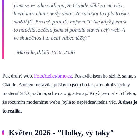
jsem se ve vibe codingu, že Claude dělá za mě věci,
které mi v chatu nešly dělat. Ze začátku to bylo trošku
složitější. Pro mě, protože nejsem IT. Ale když jsem se
to naučila, začala jsem si pomalu stavět celý web. A
ve skutečnosti to není vůbec těžký."
- Marcela, diktát 15. 6. 2026
Pak druhý web.
FotoAtelier-brno.cz
. Postavila jsem ho stejně, sama, s
Claude. A nejen postavila, postavila jsem ho tak, aby plnil všechny
moderní SEO pravidla, schema.org, sitemap. Když jsem si v 53 řekla,
že rozumím modernímu webu, byla to nepředstavitelná věc.
A dnes je
to realita.
Květen 2026 - "Holky, vy taky"