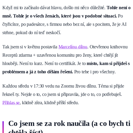
Když mi to začínalo dávat hlavu, došlo mi něco důležité.
Tohle není o
mně. Tohle je o všech ženách, které jsou v podobné situaci.
Po
čtyřicítce, po padesátce, s firmou nebo bez ní, ale s pocitem, že je AI
strhne, pokud do ní teď neskočí.
Tak jsem si v květnu postavila
Marcelínu dílnu
. Otevřenou knihovnu
Receptů zdarma + uzavřenou komunitu pro ženy, které chtějí jít
hlouběji. Není to kurz. Není to certifikát. Je to
místo, kam si přijdeš s
problémem a já z toho dělám řešení.
Pro tebe i pro všechny.
Každou středu v 17:30 vedu na Zoomu živou dílnu. Téma si přijde
řekneš ty. Nejde o to, co jsem si připravila, jde o to, co potřebuješ.
Přihlas se
, klidně zítra, klidně příští středu.
Co jsem se za rok naučila (a co bych ti
chtěla říct)