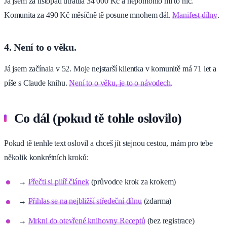
Já jsem za listopad utratila 34 000 Kč a nepomohlo mi to nic.
Komunita za 490 Kč měsíčně tě posune mnohem dál.
Manifest dílny
.
4. Není to o věku.
Já jsem začínala v 52. Moje nejstarší klientka v komunitě má 71 let a
píše s Claude knihu.
Není to o věku, je to o návodech
.
Co dál (pokud tě tohle oslovilo)
Pokud tě tenhle text oslovil a chceš jít stejnou cestou, mám pro tebe
několik konkrétních kroků:
→
Přečti si pilíř článek
(průvodce krok za krokem)
→
Přihlas se na nejbližší středeční dílnu
(zdarma)
→
Mrkni do otevřené knihovny Receptů
(bez registrace)