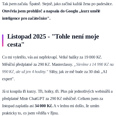
Tak jsem začala. Špatně. Stejně, jako začíná každá žena po padesátce.
Otevřela jsem prohlížeč a napsala do Googlu „kurz umělé
inteligence pro začátečnice".
Listopad 2025 - "Tohle není moje
cesta"
Co mi vyletělo, vás asi nepřekvapí. Velké balíky za 19 000 Kč.
Měsíční předplatné za 290 Kč. Masterclassy.
„Slevíme z 14 990 Kč na
990 Kč, ale už jen 4 hodiny."
Sliby, jak ze mě bude za 30 dnů „AI
expert".
Já si koupila tři kurzy. Tři, holky, tři. Plus pár jednotlivých webinářů a
předplatné Mistr ChatGPT za 290 Kč měsíčně. Celkem jsem za
listopad zaplatila asi
34 000 Kč.
A v lednu mi došlo, že umím
prakticky to, co jsem věděla v říjnu.