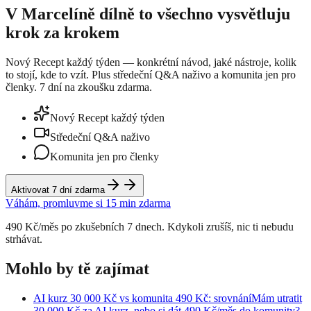
V Marcelíně dílně to všechno vysvětluju
krok za krokem
Nový Recept každý týden — konkrétní návod, jaké nástroje, kolik
to stojí, kde to vzít. Plus středeční Q&A naživo a komunita jen pro
členky. 7 dní na zkoušku zdarma.
Nový Recept každý týden
Středeční Q&A naživo
Komunita jen pro členky
Aktivovat 7 dní zdarma
Váhám, promluvme si 15 min zdarma
490 Kč/měs po zkušebních 7 dnech. Kdykoli zrušíš, nic ti nebudu
strhávat.
Mohlo by tě zajímat
AI kurz 30 000 Kč vs komunita 490 Kč: srovnání
Mám utratit
30 000 Kč za AI kurz, nebo si dát 490 Kč/měs do komunity?