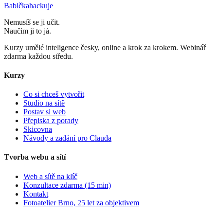
Babička
hackuje
Nemusíš se ji učit.
Naučím ji to já.
Kurzy umělé inteligence česky, online a krok za krokem. Webinář
zdarma každou středu.
Kurzy
Co si chceš vytvořit
Studio na sítě
Postav si web
Přepiska z porady
Skicovna
Návody a zadání pro Clauda
Tvorba webu a sítí
Web a sítě na klíč
Konzultace zdarma (15 min)
Kontakt
Fotoatelier Brno, 25 let za objektivem