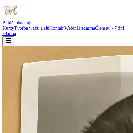
Babička
hackuje
Kurzy
Tvorba webu a sítí
Kontakt
Webinář zdarma
Členství · 7 dní
zdarma