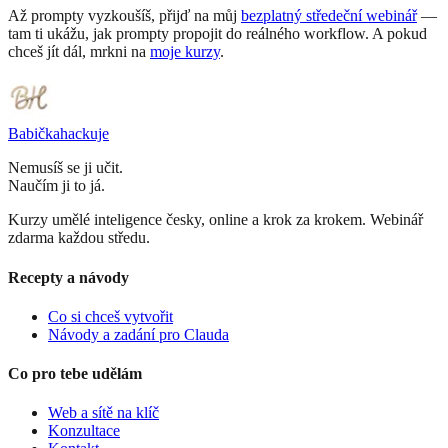
Až prompty vyzkoušíš, přijď na můj
bezplatný středeční webinář
—
tam ti ukážu, jak prompty propojit do reálného workflow. A pokud
chceš jít dál, mrkni na
moje kurzy
.
Babička
hackuje
Nemusíš se ji učit.
Naučím ji to já.
Kurzy umělé inteligence česky, online a krok za krokem. Webinář
zdarma každou středu.
Recepty a návody
Co si chceš vytvořit
Návody a zadání pro Clauda
Co pro tebe udělám
Web a sítě na klíč
Konzultace