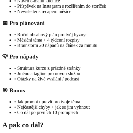
• Návrh e-mailu klientce
• Příspěvek na Instagram s rozšířením do storíček
• Newsletter s recapem měsíce
📅 Pro plánování
• Roční obsahový plán pro tvůj byznys
• Měsíční téma + 4 týdenní rozpisy
• Brainstorm 20 nápadů na článek za minutu
💡 Pro nápady
• Struktura kurzu z prázdné stránky
• Jméno a tagline pro novou službu
• Otázky na živé vysílání / podcast
🎯 Bonus
• Jak prompt upravit pro tvoje téma
• Nejčastější chyby + jak se jim vyhnout
• Co dál po prvních 10 promptech
A pak co dál?