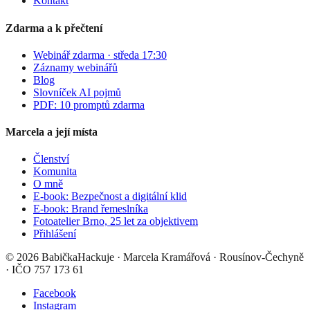
Kontakt
Zdarma a k přečtení
Webinář zdarma · středa 17:30
Záznamy webinářů
Blog
Slovníček AI pojmů
PDF: 10 promptů zdarma
Marcela a její místa
Členství
Komunita
O mně
E-book: Bezpečnost a digitální klid
E-book: Brand řemeslníka
Fotoatelier Brno, 25 let za objektivem
Přihlášení
©
2026
BabičkaHackuje
· Marcela Kramářová · Rousínov-Čechyně
· IČO 757 173 61
Facebook
Instagram