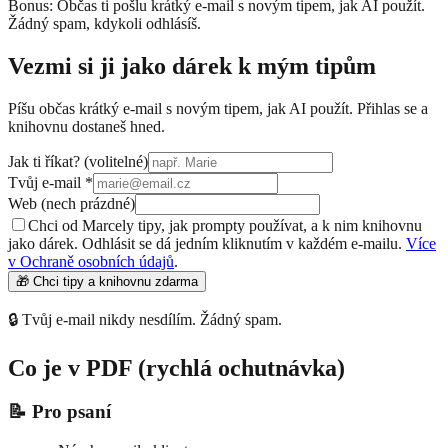
Bonus: Občas ti pošlu krátký e-mail s novým tipem, jak AI použít.
Žádný spam, kdykoli odhlásíš.
Vezmi si ji jako dárek k mým tipům
Píšu občas krátký e-mail s novým tipem, jak AI použít. Přihlas se a
knihovnu dostaneš hned.
Jak ti říkat?
(volitelné)
Tvůj e-mail
*
Web (nech prázdné)
Chci od Marcely tipy, jak prompty používat, a k nim knihovnu
jako dárek. Odhlásit se dá jedním kliknutím v každém e-mailu.
Více
v Ochraně osobních údajů
.
🎁 Chci tipy a knihovnu zdarma
🔒 Tvůj e-mail nikdy nesdílím. Žádný spam.
Co je v PDF (rychlá ochutnávka)
📝 Pro psaní