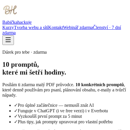
Babička
hackuje
Kurzy
Tvorba webu a sítí
Kontakt
Webinář zdarma
Členství · 7 dní
zdarma
Dárek pro tebe · zdarma
10 promptů,
které mi
šetří hodiny.
Posílám ti zdarma malý PDF průvodce.
10 konkrétních promptů
,
které denně používám pro psaní, plánování obsahu, e-maily a tvůrčí
nápady.
✓
Pro úplné začátečnice — nemusíš znát AI
✓
Funguje v ChatGPT (i ve free verzi) i v Everbotu
✓
Vyzkoušíš první prompt za 5 minut
✓
Plus tipy, jak prompty upravovat pro vlastní potřebu