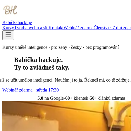
Babička
hackuje
Kurzy
Tvorba webu a sítí
Kontakt
Webinář zdarma
Členství · 7 dní zda
Kurzy umělé inteligence · pro ženy · česky · bez programování
Babička
hackuje.
Ty to
zvládneš
taky.
š se učit umělou inteligenci. Naučím ji to já. Řekneš mi, co tě zdržuj
Webinář zdarma · středa 17:30
5,0
na Google
·
60+
klientek
·
50+
článků zdarma