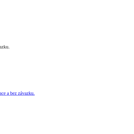
azku.
race a bez závazku.