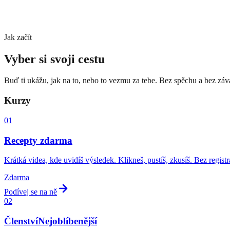
Grafika a plakáty
+
Obrázky a ilustrace
+
Web
+
Texty, e-maily a nabídky
+
Jak začít
Plánování příspěvků na sítě
+
Vyber si svoji
cestu
Buď ti ukážu, jak na to, nebo to vezmu za tebe. Bez spěchu a bez záv
Kurzy
01
Recepty zdarma
Krátká videa, kde uvidíš výsledek. Klikneš, pustíš, zkusíš. Bez regist
Zdarma
Podívej se na ně
02
Členství
Nejoblíbenější