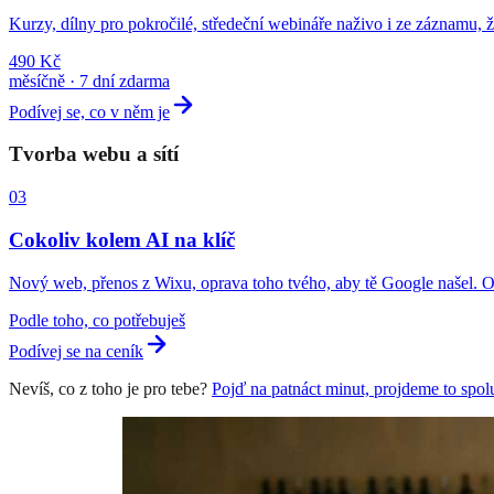
Kurzy, dílny pro pokročilé, středeční webináře naživo i ze záznamu,
490 Kč
měsíčně · 7 dní zdarma
Podívej se, co v něm je
Tvorba webu a sítí
03
Cokoliv kolem AI na klíč
Nový web, přenos z Wixu, oprava toho tvého, aby tě Google našel. Obs
Podle toho, co potřebuješ
Podívej se na ceník
Nevíš, co z toho je pro tebe?
Pojď na patnáct minut, projdeme to spol