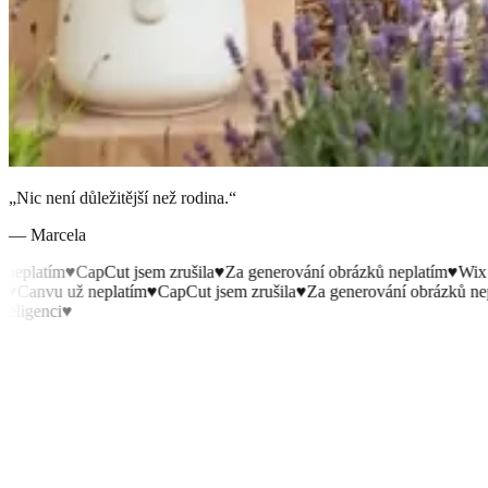
„Nic není důležitější než rodina.“
— Marcela
latím
♥
CapCut jsem zrušila
♥
Za generování obrázků neplatím
♥
Wix jsem
anvu už neplatím
♥
CapCut jsem zrušila
♥
Za generování obrázků neplat
genci
♥