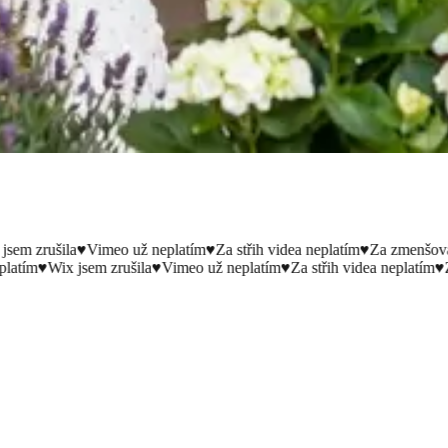
 zrušila
♥
Vimeo už neplatím
♥
Za střih videa neplatím
♥
Za zmenšování f
ím
♥
Wix jsem zrušila
♥
Vimeo už neplatím
♥
Za střih videa neplatím
♥
Za z