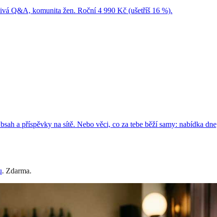
 živá Q&A, komunita žen. Roční 4 990 Kč (ušetříš 16 %).
ah a příspěvky na sítě. Nebo věci, co za tebe běží samy: nabídka dne, 
u
. Zdarma.