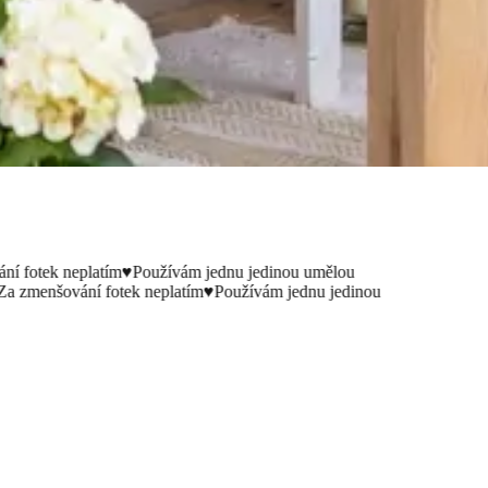
otek neplatím
♥
Používám jednu jedinou umělou
menšování fotek neplatím
♥
Používám jednu jedinou