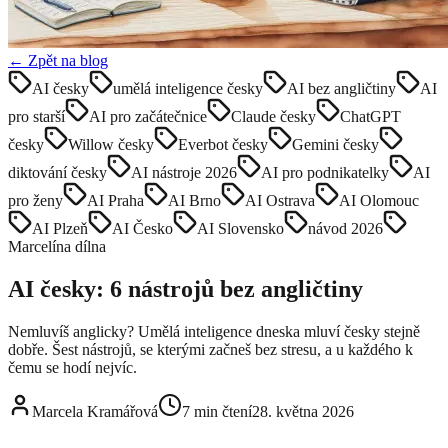
← Zpět na blog
AI česky
umělá inteligence česky
AI bez angličtiny
AI
pro starší
AI pro začátečnice
Claude česky
ChatGPT
česky
Willow česky
Everbot česky
Gemini česky
diktování česky
AI nástroje 2026
AI pro podnikatelky
AI
pro ženy
AI Praha
AI Brno
AI Ostrava
AI Olomouc
AI Plzeň
AI Česko
AI Slovensko
návod 2026
Marcelína dílna
AI česky: 6 nástrojů bez angličtiny
Nemluvíš anglicky? Umělá inteligence dneska mluví česky stejně
dobře. Šest nástrojů, se kterými začneš bez stresu, a u každého k
čemu se hodí nejvíc.
Marcela Kramářová
7
min čtení
28. května 2026