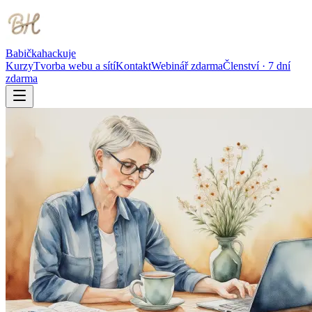
Babička
hackuje
Kurzy
Tvorba webu a sítí
Kontakt
Webinář zdarma
Členství · 7 dní
zdarma