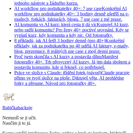
jednoho nástroje a žádného kurzu.
AI workflow pro podnikatelky 40+: 7 use case
Konkrétní AI
workflow pro podnikatelky 40+: 3 hodiny denně ušetříš na e-
mailech, fotkách, fakturách, blogu. 7 use case z mé praxe.
AI komunita vs AI kurz: která cesta ti dá víc
Kupuješ AI kurz,
nebo radši komunitu? Pro ženy 40+ poctivé srovnání. Kdy se
vyplatí kurz, kdy komunita a kdy nic. Od fotografky.
8 příkladů, jak AI šetří 3 hodiny denně (pro 40+)
Konkrétní
příklady, jak za podnikatelku po 40 udělá AI faktury, e-maily,
blog, prezentace. 8 reálných use case z mojí denní praxe.
Proč jsem skončila s AI kurzy a postavila dílnu
Manifest
fotografky 40+. Trh přesycený AI kurzy. Já jim dala sbohem a
postavila komunitu, kde si řekneš, co potřebuješ.
Práce ve složce s Claude: třídění fotek (návod)
Claude pracuje
přímo ve tvojí složce na ploše. Diktuješ větu, AI prohlédne
fotky a přesune. Návod pro fotografky 40+.
Babička
hackuje
Nemusíš se ji učit.
Naučím ji to já.