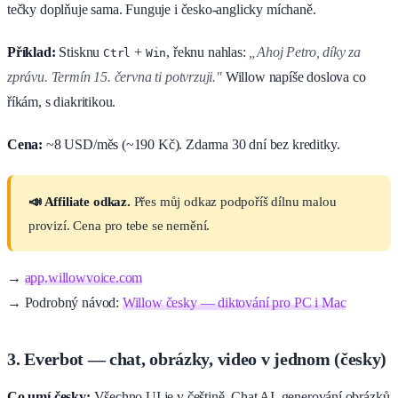
tečky doplňuje sama. Funguje i česko-anglicky míchaně.
Příklad:
Stisknu
+
, řeknu nahlas:
„Ahoj Petro, díky za
Ctrl
Win
zprávu. Termín 15. června ti potvrzuji."
Willow napíše doslova co
říkám, s diakritikou.
Cena:
~8 USD/měs (~190 Kč). Zdarma 30 dní bez kreditky.
📣 Affiliate odkaz.
Přes můj odkaz podpoříš dílnu malou
provizí. Cena pro tebe se nemění.
→
app.willowvoice.com
→ Podrobný návod:
Willow česky — diktování pro PC i Mac
3. Everbot — chat, obrázky, video v jednom (česky)
Co umí česky:
Všechno UI je v češtině. Chat AI, generování obrázků