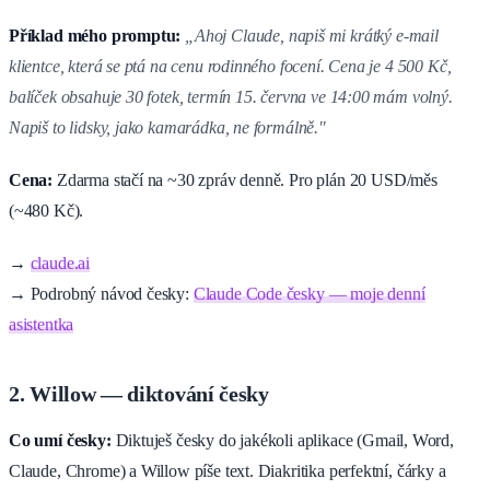
Příklad mého promptu:
„Ahoj Claude, napiš mi krátký e-mail
klientce, která se ptá na cenu rodinného focení. Cena je 4 500 Kč,
balíček obsahuje 30 fotek, termín 15. června ve 14:00 mám volný.
Napiš to lidsky, jako kamarádka, ne formálně."
Cena:
Zdarma stačí na ~30 zpráv denně. Pro plán 20 USD/měs
(~480 Kč).
→
claude.ai
→ Podrobný návod česky:
Claude Code česky — moje denní
asistentka
2. Willow — diktování česky
Co umí česky:
Diktuješ česky do jakékoli aplikace (Gmail, Word,
Claude, Chrome) a Willow píše text. Diakritika perfektní, čárky a