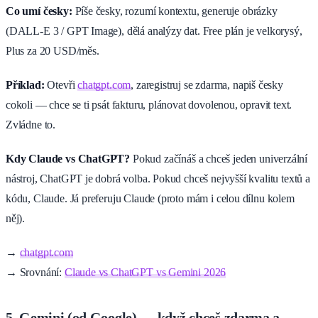
Co umí česky:
Píše česky, rozumí kontextu, generuje obrázky
(DALL-E 3 / GPT Image), dělá analýzy dat. Free plán je velkorysý,
Plus za 20 USD/měs.
Příklad:
Otevři
chatgpt.com
, zaregistruj se zdarma, napiš česky
cokoli — chce se ti psát fakturu, plánovat dovolenou, opravit text.
Zvládne to.
Kdy Claude vs ChatGPT?
Pokud začínáš a chceš jeden univerzální
nástroj, ChatGPT je dobrá volba. Pokud chceš nejvyšší kvalitu textů a
kódu, Claude. Já preferuju Claude (proto mám i celou dílnu kolem
něj).
→
chatgpt.com
→ Srovnání:
Claude vs ChatGPT vs Gemini 2026
5. Gemini (od Google) — když chceš zdarma a