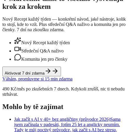
krok za krokem
Nový Recept každý týden — konkrétní návod, jaké nástroje, kolik
to stojí, kde to vzít. Plus středeční Q&A naživo a komunita jen pro
členky. 7 dní na zkoušku zdarma.
Nový Recept každý týden
Středeční Q&A naživo
Komunita jen pro členky
Aktivovat 7 dní zdarma
Váhám, promluvme si 15 min zdarma
490 Kč/měs po zkušebních 7 dnech. Kdykoli zrušíš, nic ti nebudu
strhávat.
Mohlo by tě zajímat
Jak začít s AI v 40+ bez angličtiny (průvodce 2026)
Sama
jsem začínala v padesáti, fotím 25 let a anglicky neumím.
Tady je můj poctivý průvodce, jak začít s AI bez stresu,