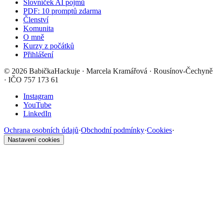
Slovníček AI pojmů
PDF: 10 promptů zdarma
Členství
Komunita
O mně
Kurzy z počátků
Přihlášení
©
2026
BabičkaHackuje
· Marcela Kramářová · Rousínov-Čechyně
· IČO 757 173 61
Instagram
YouTube
LinkedIn
Ochrana osobních údajů
·
Obchodní podmínky
·
Cookies
·
Nastavení cookies