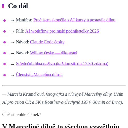
Co dál
→ Manifest:
Proč jsem skončila s AI kurzy a postavila dílnu
→ Pilíř:
AI workflow pro malé podnikatelky 2026
→ Návod:
Claude Code česky
→ Návod:
Willow česky — diktování
→
Středeční dílna naživo (každou středu 17:30 zdarma)
→
Členství „Marcelína dílna"
— Marcela Kramářová, fotografka a tvůrkyně Marcelíny dílny. Učím
AI pro celou ČR a SK z Rousínova-Čechyně 195 (~30 min od Brna).
Čteš si tenhle článek?
V Marcelíně dílně to všechno vysvětluju