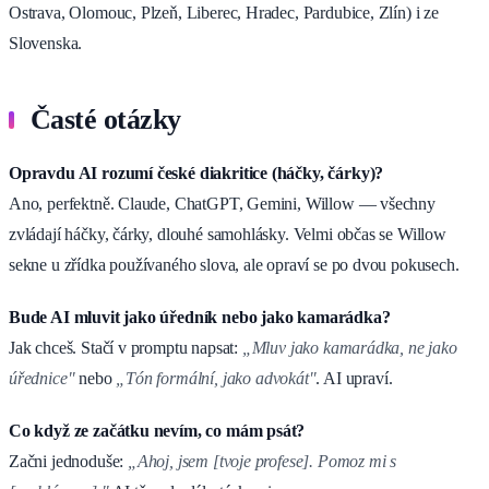
Ostrava, Olomouc, Plzeň, Liberec, Hradec, Pardubice, Zlín) i ze
Slovenska.
Časté otázky
Opravdu AI rozumí české diakritice (háčky, čárky)?
Ano, perfektně. Claude, ChatGPT, Gemini, Willow — všechny
zvládají háčky, čárky, dlouhé samohlásky. Velmi občas se Willow
seknе u zřídka používaného slova, ale opraví se po dvou pokusech.
Bude AI mluvit jako úředník nebo jako kamarádka?
Jak chceš. Stačí v promptu napsat:
„Mluv jako kamarádka, ne jako
úřednice"
nebo
„Tón formální, jako advokát"
. AI upraví.
Co když ze začátku nevím, co mám psát?
Začni jednoduše:
„Ahoj, jsem [tvoje profese]. Pomoz mi s