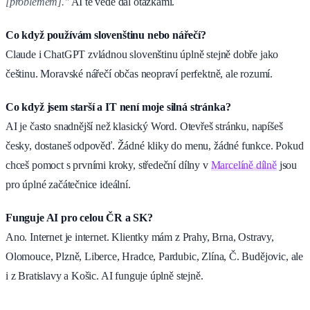
[problémem]."
AI tě vede dál otázkami.
Co když používám slovenštinu nebo nářečí?
Claude i ChatGPT zvládnou slovenštinu úplně stejně dobře jako
češtinu. Moravské nářečí občas neopraví perfektně, ale rozumí.
Co když jsem starší a IT není moje silná stránka?
AI je často snadnější než klasický Word. Otevřeš stránku, napíšeš
česky, dostaneš odpověď. Žádné kliky do menu, žádné funkce. Pokud
chceš pomoct s prvními kroky, středeční dílny v
Marcelíně dílně
jsou
pro úplné začátečnice ideální.
Funguje AI pro celou ČR a SK?
Ano. Internet je internet. Klientky mám z Prahy, Brna, Ostravy,
Olomouce, Plzně, Liberce, Hradce, Pardubic, Zlína, Č. Budějovic, ale
i z Bratislavy a Košic. AI funguje úplně stejně.