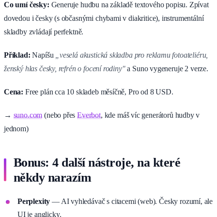
Co umí česky:
Generuje hudbu na základě textového popisu. Zpívat
dovedou i česky (s občasnými chybami v diakritice), instrumentální
skladby zvládají perfektně.
Příklad:
Napíšu
„veselá akustická skladba pro reklamu fotoateliéru,
ženský hlas česky, refrén o focení rodiny"
a Suno vygeneruje 2 verze.
Cena:
Free plán cca 10 skladeb měsíčně, Pro od 8 USD.
→
suno.com
(nebo přes
Everbot
, kde máš víc generátorů hudby v
jednom)
Bonus: 4 další nástroje, na které
někdy narazím
Perplexity
— AI vyhledávač s citacemi (web). Česky rozumí, ale
UI je anglicky.