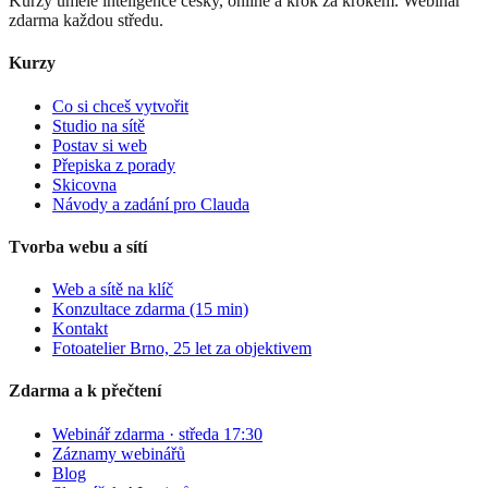
Kurzy umělé inteligence česky, online a krok za krokem. Webinář
zdarma každou středu.
Kurzy
Co si chceš vytvořit
Studio na sítě
Postav si web
Přepiska z porady
Skicovna
Návody a zadání pro Clauda
Tvorba webu a sítí
Web a sítě na klíč
Konzultace zdarma (15 min)
Kontakt
Fotoatelier Brno, 25 let za objektivem
Zdarma a k přečtení
Webinář zdarma · středa 17:30
Záznamy webinářů
Blog