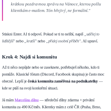
krátkou pozdravnou zprávu na Vánoce, kterou pošlu
klientkám e-mailem. Tón hřejivý, ne formální."
Stiskni Enter. AI ti odpoví. Pokud se ti to nelíbí, napiš
„udělej to
lidštější"
nebo
„kratší"
nebo
„přidej osobní příběh"
. AI upraví.
Krok 4: Najdi si komunitu
Až ti něco nepůjde nebo se zaseknete, potřebuješ někoho, kdo ti
pomůže. Klasické fórum (Discord, Facebook skupina) je často moc
obecné. Lepší je
česká komunita zaměřená na podnikatelky
—
kde se ptáš na svoji konkrétní situaci.
Já mám
Marcelínu dílnu
— středeční dílny zdarma + privátní
komunita za 490 Kč/měs. Klientky mám z celé ČR (Praha, Brno,