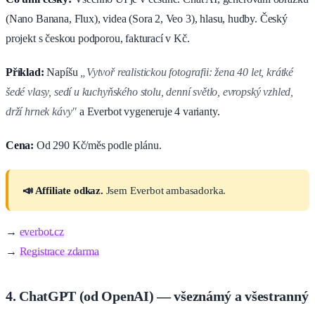
(Nano Banana, Flux), videa (Sora 2, Veo 3), hlasu, hudby. Český
projekt s českou podporou, fakturací v Kč.
Příklad:
Napíšu
„Vytvoř realistickou fotografii: žena 40 let, krátké
šedé vlasy, sedí u kuchyňského stolu, denní světlo, evropský vzhled,
drží hrnek kávy"
a Everbot vygeneruje 4 varianty.
Cena:
Od 290 Kč/měs podle plánu.
📣 Affiliate odkaz.
Jsem Everbot ambasadorka.
→
everbot.cz
→
Registrace zdarma
4. ChatGPT (od OpenAI) — všeznámý a všestranný