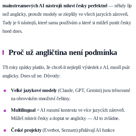
mainstreamových AI nástrojů mluví česky perfektně
— někdy líp
než anglicky, protože modely se zlepšily ve všech jazycích zároveň.
Tady je 6 nástrojů, které sama používám a které si můžeš pustit česky
hned dnes.
Proč už angličtina není podmínka
Tři roky zpátky platilo, že chceš-li nejlepší výsledek z AI, musíš psát
anglicky. Dnes už ne. Důvody:
Velké jazykové modely
(Claude, GPT, Gemini) jsou trénované
na obrovském množství češtiny.
Multilingual
= AI rozumí kontextu ve více jazycích zároveň.
Můžeš mluvit česky a doptat se anglicky — AI to zvládne.
České projekty
(Everbot, Seznam) přidávají AI funkce