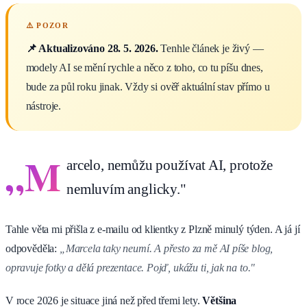
📌 Aktualizováno 28. 5. 2026.
Tenhle článek je živý —
modely AI se mění rychle a něco z toho, co tu píšu dnes,
bude za půl roku jinak. Vždy si ověř aktuální stav přímo u
nástroje.
„M
arcelo, nemůžu používat AI, protože
nemluvím anglicky."
Tahle věta mi přišla z e-mailu od klientky z Plzně minulý týden. A já jí
odpověděla:
„Marcela taky neumí. A přesto za mě AI píše blog,
opravuje fotky a dělá prezentace. Pojď, ukážu ti, jak na to."
V roce 2026 je situace jiná než před třemi lety.
Většina