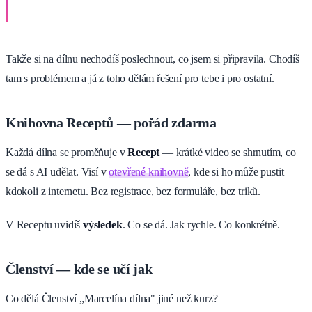
Takže si na dílnu nechodíš poslechnout, co jsem si připravila. Chodíš
tam s problémem a já z toho dělám řešení pro tebe i pro ostatní.
Knihovna Receptů — pořád zdarma
Každá dílna se proměňuje v
Recept
— krátké video se shrnutím, co
se dá s AI udělat. Visí v
otevřené knihovně
, kde si ho může pustit
kdokoli z internetu. Bez registrace, bez formuláře, bez triků.
V Receptu uvidíš
výsledek
. Co se dá. Jak rychle. Co konkrétně.
Členství — kde se učí jak
Co dělá Členství „Marcelína dílna" jiné než kurz?