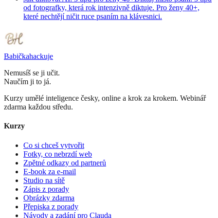
od fotografky, která rok intenzivně diktuje. Pro ženy 40+,
které nechtějí ničit ruce psaním na klávesnici.
Babička
hackuje
Nemusíš se ji učit.
Naučím ji to já.
Kurzy umělé inteligence česky, online a krok za krokem. Webinář
zdarma každou středu.
Kurzy
Co si chceš vytvořit
Fotky, co nebrzdí web
Zpětné odkazy od partnerů
E-book za e-mail
Studio na sítě
Zápis z porady
Obrázky zdarma
Přepiska z porady
Návody a zadání pro Clauda