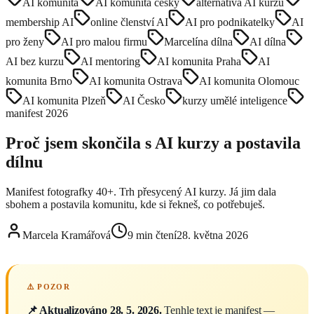
AI komunita
AI komunita česky
alternativa AI kurzu
membership AI
online členství AI
AI pro podnikatelky
AI
pro ženy
AI pro malou firmu
Marcelína dílna
AI dílna
AI bez kurzu
AI mentoring
AI komunita Praha
AI
komunita Brno
AI komunita Ostrava
AI komunita Olomouc
AI komunita Plzeň
AI Česko
kurzy umělé inteligence
manifest 2026
Proč jsem skončila s AI kurzy a postavila
dílnu
Manifest fotografky 40+. Trh přesycený AI kurzy. Já jim dala
sbohem a postavila komunitu, kde si řekneš, co potřebuješ.
Marcela Kramářová
9
min čtení
28. května 2026
📌 Aktualizováno 28. 5. 2026.
Tenhle text je manifest —