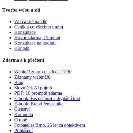
Tvorba webu a sítí
Web a sítě na klíč
Ceník a co všechno umím
Konzultace
Hovor zdarma, 15 minut
Konzultace na hodinu
Kontakt
Zdarma a k přečtení
Webinář zdarma · středa 17:30
Záznamy webinářů
Blog
Slovníček AI pojmů
PDF: 10 promptů zdarma
E-book: Bezpečnost a digitální klid
E-book: Brand řemeslníka
Členství
Komunita
O mně
Fotoatelier Brno, 25 let za objektivem
Přihlášení