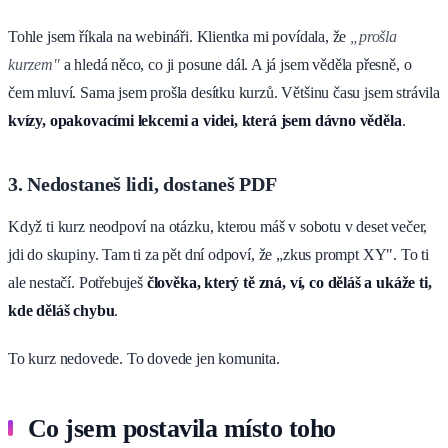
Tohle jsem říkala na webináři. Klientka mi povídala, že
„prošla
kurzem"
a hledá něco, co ji posune dál. A já jsem věděla přesně, o
čem mluví. Sama jsem prošla desítku kurzů. Většinu času jsem strávila
kvízy, opakovacími lekcemi a videi, která jsem dávno věděla
.
3. Nedostaneš lidi, dostaneš PDF
Když ti kurz neodpoví na otázku, kterou máš v sobotu v deset večer,
jdi do skupiny. Tam ti za pět dní odpoví, že „zkus prompt XY". To ti
ale nestačí. Potřebuješ
člověka, který tě zná, ví, co děláš a ukáže ti,
kde děláš chybu
.
To kurz nedovede. To dovede jen komunita.
Co jsem postavila místo toho