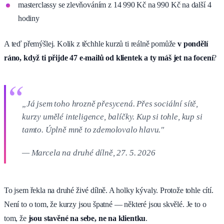
masterclassy se zlevňováním z 14 990 Kč na 990 Kč na další 4
hodiny
A teď přemýšlej. Kolik z těchhle kurzů ti reálně pomůže
v pondělí
ráno, když ti přijde 47 e-mailů od klientek a ty máš jet na focení
?
„Já jsem toho hrozně přesycená. Přes sociální sítě,
kurzy umělé inteligence, balíčky. Kup si tohle, kup si
tamto. Úplně mně to zdemolovalo hlavu."
— Marcela na druhé dílně, 27. 5. 2026
To jsem řekla na druhé živé dílně. A holky kývaly. Protože tohle cítí.
Není to o tom, že kurzy jsou špatné — některé jsou skvělé. Je to o
tom, že
jsou stavěné na sebe, ne na klientku
.