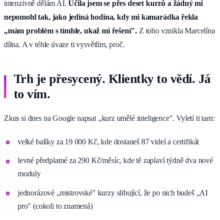
intenzivně dělám AI.
Učila jsem se přes deset kurzů a žádný mi
nepomohl tak, jako jediná hodina, kdy mi kamarádka řekla
„mám problém s tímhle, ukaž mi řešení".
Z toho vznikla Marcelína
dílna. A v téhle úvaze ti vysvětlím, proč.
Trh je přesycený. Klientky to vědí. Já
to vím.
Zkus si dnes na Google napsat „kurz umělé inteligence". Vyletí ti tam:
velké balíky za 19 000 Kč, kde dostaneš 87 videí a certifikát
levné předplatné za 290 Kč/měsíc, kde tě zaplaví týdně dva nové
moduly
jednorázové „mistrovské" kurzy slibující, že po nich budeš „AI
pro" (cokoli to znamená)