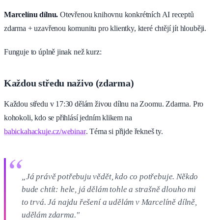
Marcelínu dílnu.
Otevřenou knihovnu konkrétních AI receptů
zdarma + uzavřenou komunitu pro klientky, které chtějí jít hlouběji.
Funguje to úplně jinak než kurz:
Každou středu naživo (zdarma)
Každou středu v 17:30 dělám živou dílnu na Zoomu. Zdarma. Pro
kohokoli, kdo se přihlásí jedním klikem na
babickahackuje.cz/webinar
. Téma si přijde řekneš ty.
„Já právě potřebuju vědět, kdo co potřebuje. Někdo
bude chtít: hele, já dělám tohle a strašně dlouho mi
to trvá. Já najdu řešení a udělám v Marcelíně dílně,
udělám zdarma."