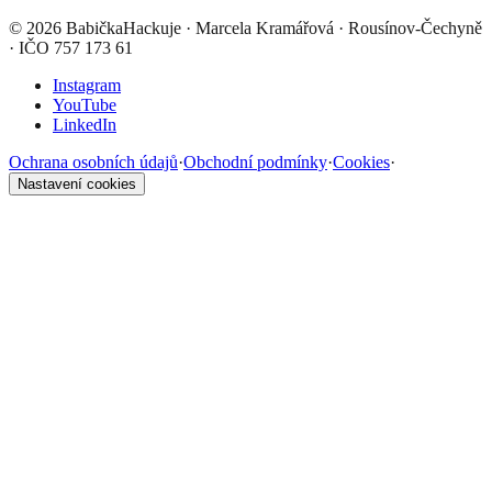
©
2026
BabičkaHackuje
· Marcela Kramářová · Rousínov-Čechyně
· IČO 757 173 61
Instagram
YouTube
LinkedIn
Ochrana osobních údajů
·
Obchodní podmínky
·
Cookies
·
Nastavení cookies