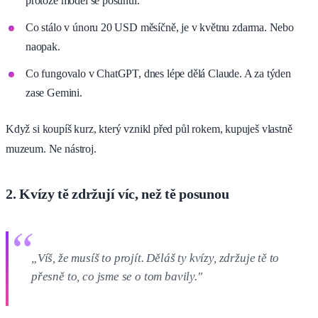
protože model se posunul.
Co stálo v únoru 20 USD měsíčně, je v květnu zdarma. Nebo
naopak.
Co fungovalo v ChatGPT, dnes lépe dělá Claude. A za týden
zase Gemini.
Když si koupíš kurz, který vznikl před půl rokem, kupuješ vlastně
muzeum. Ne nástroj.
2. Kvízy tě zdržují víc, než tě posunou
„Víš, že musíš to projít. Děláš ty kvízy, zdržuje tě to
přesně to, co jsme se o tom bavily."