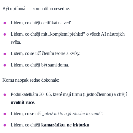
Být upřímná — komu dílna nesedne:
Lidem, co chtějí certifikát na zeď.
Lidem, co chtějí mít „kompletní přehled" o všech AI nástrojích
světa.
Lidem, co se učí čtením teorie a kvízy.
Lidem, co chtějí být sami doma.
Komu naopak sedne dokonale:
Podnikatelkám 30–65, které mají firmu (i jednočlennou) a chtějí
uvolnit ruce
.
Lidem, co se učí
„ukaž mi to a já zkusím to samé"
.
Lidem, co chtějí
kamarádku, ne lektorku
.