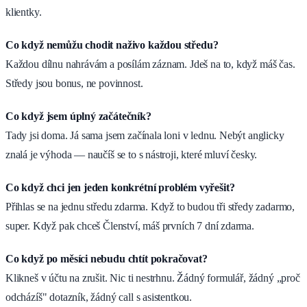
klientky.
Co když nemůžu chodit naživo každou středu?
Každou dílnu nahrávám a posílám záznam. Jdeš na to, když máš čas.
Středy jsou bonus, ne povinnost.
Co když jsem úplný začátečník?
Tady jsi doma. Já sama jsem začínala loni v lednu. Nebýt anglicky
znalá je výhoda — naučíš se to s nástroji, které mluví česky.
Co když chci jen jeden konkrétní problém vyřešit?
Přihlas se na jednu středu zdarma. Když to budou tři středy zadarmo,
super. Když pak chceš Členství, máš prvních 7 dní zdarma.
Co když po měsíci nebudu chtít pokračovat?
Klikneš v účtu na zrušit. Nic ti nestrhnu. Žádný formulář, žádný „proč
odcházíš" dotazník, žádný call s asistentkou.