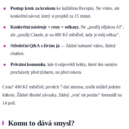
Postup krok za krokem
ke každému Receptu. Ne video, ale
konkrétní návod, který si projdeš za 15 minut.
Konkrétní nástroje + ceny + odkazy.
Ne „použij nějakou AI",
ale „použij Claude, je za 480 Kč měsíčně, tady je můj odkaz".
Středeční Q&A s živým já
— žádné nahrané video, žádný
chatbot.
Privátní komunita
, kde ti odpovědí holky, které tím samým
procházely před týdnem, ne před rokem.
Cena? 490 Kč měsíčně, prvních 7 dní zdarma, zrušit můžeš jedním
klikem. Žádné dlouhé závazky, žádný „vrať mi peníze" formulář na
14 polí.
Komu to dává smysl?