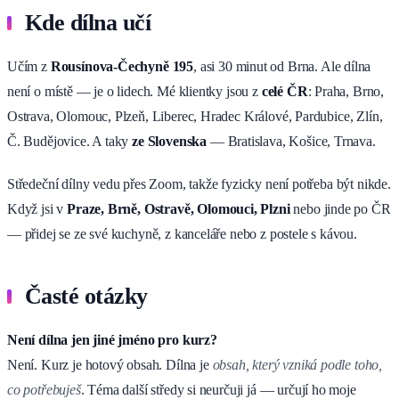
Kde dílna učí
Učím z
Rousínova-Čechyně 195
, asi 30 minut od Brna. Ale dílna
není o místě — je o lidech. Mé klientky jsou z
celé ČR
: Praha, Brno,
Ostrava, Olomouc, Plzeň, Liberec, Hradec Králové, Pardubice, Zlín,
Č. Budějovice. A taky
ze Slovenska
— Bratislava, Košice, Trnava.
Středeční dílny vedu přes Zoom, takže fyzicky není potřeba být nikde.
Když jsi v
Praze, Brně, Ostravě, Olomouci, Plzni
nebo jinde po ČR
— přidej se ze své kuchyně, z kanceláře nebo z postele s kávou.
Časté otázky
Není dílna jen jiné jméno pro kurz?
Není. Kurz je hotový obsah. Dílna je
obsah, který vzniká podle toho,
co potřebuješ
. Téma další středy si neurčuji já — určují ho moje