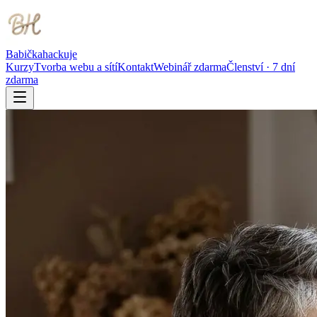
Babička
hackuje
Kurzy
Tvorba webu a sítí
Kontakt
Webinář zdarma
Členství · 7 dní
zdarma