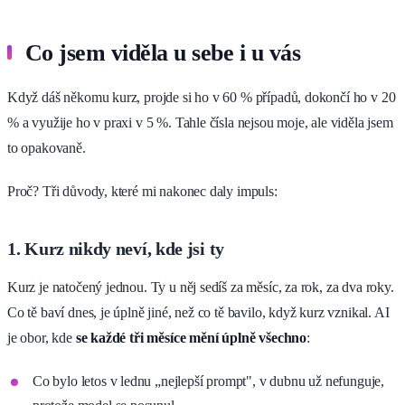
Co jsem viděla u sebe i u vás
Když dáš někomu kurz, projde si ho v 60 % případů, dokončí ho v 20
% a využije ho v praxi v 5 %. Tahle čísla nejsou moje, ale viděla jsem
to opakovaně.
Proč? Tři důvody, které mi nakonec daly impuls:
1. Kurz nikdy neví, kde jsi ty
Kurz je natočený jednou. Ty u něj sedíš za měsíc, za rok, za dva roky.
Co tě baví dnes, je úplně jiné, než co tě bavilo, když kurz vznikal. AI
je obor, kde
se každé tři měsíce mění úplně všechno
:
Co bylo letos v lednu „nejlepší prompt", v dubnu už nefunguje,