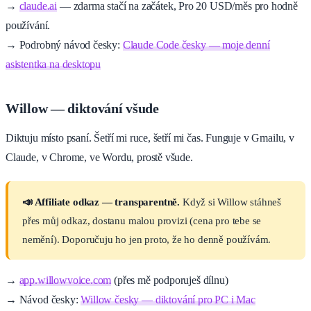
→
claude.ai
— zdarma stačí na začátek, Pro 20 USD/měs pro hodně
používání.
→ Podrobný návod česky:
Claude Code česky — moje denní
asistentka na desktopu
Willow — diktování všude
Diktuju místo psaní. Šetří mi ruce, šetří mi čas. Funguje v Gmailu, v
Claude, v Chrome, ve Wordu, prostě všude.
📣 Affiliate odkaz — transparentně.
Když si Willow stáhneš
přes můj odkaz, dostanu malou provizi (cena pro tebe se
nemění). Doporučuju ho jen proto, že ho denně používám.
→
app.willowvoice.com
(přes mě podporuješ dílnu)
→ Návod česky:
Willow česky — diktování pro PC i Mac