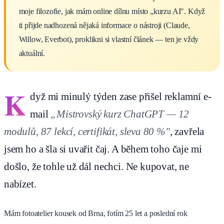
moje filozofie, jak mám online dílnu místo „kurzu AI". Když
ti přijde nadhozená nějaká informace o nástroji (Claude,
Willow, Everbot), proklikni si vlastní článek — ten je vždy
aktuální.
K
dyž mi minulý týden zase přišel reklamní e-
mail
„Mistrovský kurz ChatGPT — 12
modulů, 87 lekcí, certifikát, sleva 80 %"
, zavřela
jsem ho a šla si uvařit čaj. A během toho čaje mi
došlo, že tohle už dál nechci. Ne kupovat, ne
nabízet.
Mám fotoatelier kousek od Brna, fotím 25 let a poslední rok