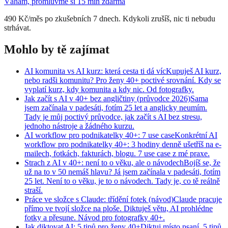
Váhám, promluvme si 15 min zdarma
490 Kč/měs po zkušebních 7 dnech. Kdykoli zrušíš, nic ti nebudu
strhávat.
Mohlo by tě zajímat
AI komunita vs AI kurz: která cesta ti dá víc
Kupuješ AI kurz,
nebo radši komunitu? Pro ženy 40+ poctivé srovnání. Kdy se
vyplatí kurz, kdy komunita a kdy nic. Od fotografky.
Jak začít s AI v 40+ bez angličtiny (průvodce 2026)
Sama
jsem začínala v padesáti, fotím 25 let a anglicky neumím.
Tady je můj poctivý průvodce, jak začít s AI bez stresu,
jednoho nástroje a žádného kurzu.
AI workflow pro podnikatelky 40+: 7 use case
Konkrétní AI
workflow pro podnikatelky 40+: 3 hodiny denně ušetříš na e-
mailech, fotkách, fakturách, blogu. 7 use case z mé praxe.
Strach z AI v 40+: není to o věku, ale o návodech
Bojíš se, že
už na to v 50 nemáš hlavu? Já jsem začínala v padesáti, fotím
25 let. Není to o věku, je to o návodech. Tady je, co tě reálně
straší.
Práce ve složce s Claude: třídění fotek (návod)
Claude pracuje
přímo ve tvojí složce na ploše. Diktuješ větu, AI prohlédne
fotky a přesune. Návod pro fotografky 40+.
Jak diktovat AI: 5 tipů pro ženy 40+
Diktuj místo psaní. 5 tipů