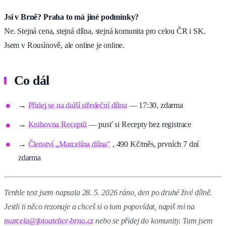
Jsi v Brně? Praha to má jiné podmínky?
Ne. Stejná cena, stejná dílna, stejná komunita pro celou ČR i SK.
Jsem v Rousínově, ale online je online.
Co dál
→
Přidej se na další středeční dílnu
— 17:30, zdarma
→
Knihovna Receptů
— pusť si Recepty bez registrace
→
Členství „Marcelína dílna"
, 490 Kč/měs, prvních 7 dní
zdarma
Tenhle text jsem napsala 28. 5. 2026 ráno, den po druhé živé dílně.
Jestli ti něco rezonuje a chceš si o tom popovídat, napiš mi na
marcela@fotoatelier-brno.cz
nebo se přidej do komunity. Tam jsem