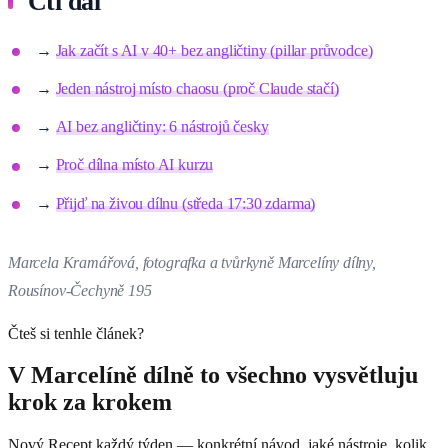
Čti dál
→
Jak začít s AI v 40+ bez angličtiny (pillar průvodce)
→
Jeden nástroj místo chaosu (proč Claude stačí)
→
AI bez angličtiny: 6 nástrojů česky
→
Proč dílna místo AI kurzu
→
Přijď na živou dílnu (středa 17:30 zdarma)
Marcela Kramářová, fotografka a tvůrkyně Marcelíny dílny,
Rousínov-Čechyně 195
Čteš si tenhle článek?
V Marcelíně dílně to všechno vysvětluju
krok za krokem
Nový Recept každý týden — konkrétní návod, jaké nástroje, kolik