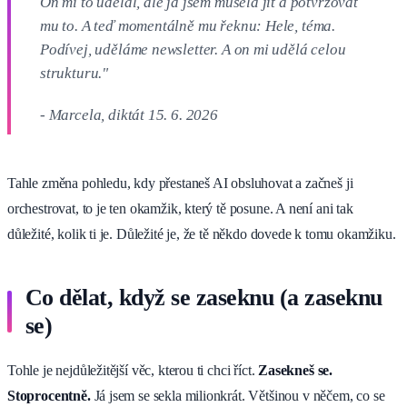
On mi to udělal, ale já jsem musela jít a potvrzovat
mu to. A teď momentálně mu řeknu: Hele, téma.
Podívej, uděláme newsletter. A on mi udělá celou
strukturu."
- Marcela, diktát 15. 6. 2026
Tahle změna pohledu, kdy přestaneš AI obsluhovat a začneš ji
orchestrovat, to je ten okamžik, který tě posune. A není ani tak
důležité, kolik ti je. Důležité je, že tě někdo dovede k tomu okamžiku.
Co dělat, když se zaseknu (a zaseknu
se)
Tohle je nejdůležitější věc, kterou ti chci říct.
Zasekneš se.
Stoprocentně.
Já jsem se sekla milionkrát. Většinou v něčem, co se