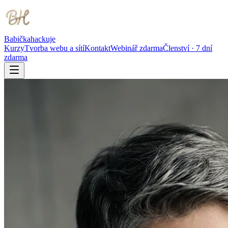
Babička
hackuje
Kurzy
Tvorba webu a sítí
Kontakt
Webinář zdarma
Členství · 7 dní
zdarma