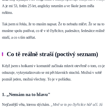
A je mi 53, fotím 25 let, anglicky neumím a ve škole jsem měla
ruštinu.
Tak jsem si řekla, že to musím napsat. Že to nebudu mlčet. Že se na to
musíme spolu podívat, co tě v té čtyřicítce, padesátce, šedesátce reálně
straší, a co s tím udělat.
Co tě reálně straší (poctivý seznam)
Když jsem s holkami v komunitě začínala mluvit otevřeně o tom, co je
odrazuje, vykrystalizovalo se mi pět hlavních strachů. Možná v sobě
poznáš jeden, možná všechny. To je v pořádku.
1. „Nemám na to hlavu"
Nejčastější věta, kterou slýchám.
„Mně se to po čtyřicítce hůř učí. Já