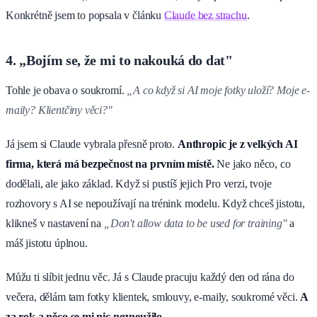
Konkrétně jsem to popsala v článku
Claude bez strachu
.
4. „Bojím se, že mi to nakouká do dat"
Tohle je obava o soukromí.
„A co když si AI moje fotky uloží? Moje e-
maily? Klientčiny věci?"
Já jsem si Claude vybrala přesně proto.
Anthropic je z velkých AI
firma, která má bezpečnost na prvním místě.
Ne jako něco, co
dodělali, ale jako základ. Když si pustíš jejich Pro verzi, tvoje
rozhovory s AI se nepoužívají na trénink modelu. Když chceš jistotu,
klikneš v nastavení na
„Don't allow data to be used for training"
a
máš jistotu úplnou.
Můžu ti slíbit jednu věc. Já s Claude pracuju každý den od rána do
večera, dělám tam fotky klientek, smlouvy, e-maily, soukromé věci.
A
za rok a něco se mi nic nezneužilo.