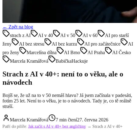
← Zpět na blog
strach z AI
AI v 40
AI v 50
AI v 60
AI pro starší
ženy
AI bez stresu
AI bez kurzu
AI pro začátečnice
AI
pro ženy
Marcelína dílna
AI Brno
AI Praha
AI Česko
Marcela Kramářová
BabičkaHackuje
Strach z AI v 40+: není to o věku, ale o
návodech
Bojíš se, že už na to v 50 nemáš hlavu? Já jsem začínala v padesáti,
fotím 25 let. Není to o věku, je to o návodech. Tady je, co tě reálně
straší.
Marcela Kramářová
7
min čtení
27. června 2026
Patří do pilíře:
Jak začít s AI v 40+ bez angličtiny
→ Strach z AI v 40+