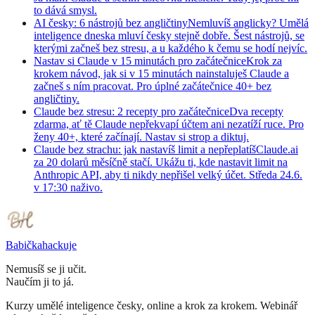
to dává smysl.
AI česky: 6 nástrojů bez angličtiny
Nemluvíš anglicky? Umělá
inteligence dneska mluví česky stejně dobře. Šest nástrojů, se
kterými začneš bez stresu, a u každého k čemu se hodí nejvíc.
Nastav si Claude v 15 minutách pro začátečnice
Krok za
krokem návod, jak si v 15 minutách nainstaluješ Claude a
začneš s ním pracovat. Pro úplné začátečnice 40+ bez
angličtiny.
Claude bez stresu: 2 recepty pro začátečnice
Dva recepty
zdarma, ať tě Claude nepřekvapí účtem ani nezatíží ruce. Pro
ženy 40+, které začínají. Nastav si strop a diktuj.
Claude bez strachu: jak nastavíš limit a nepřeplatíš
Claude.ai
za 20 dolarů měsíčně stačí. Ukážu ti, kde nastavit limit na
Anthropic API, aby ti nikdy nepřišel velký účet. Středa 24.6.
v 17:30 naživo.
Babička
hackuje
Nemusíš se ji učit.
Naučím ji to já.
Kurzy umělé inteligence česky, online a krok za krokem. Webinář