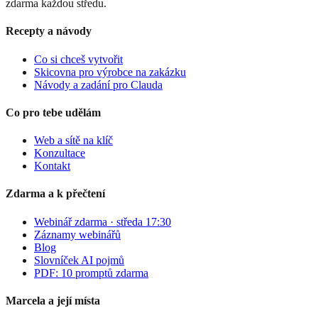
zdarma každou středu.
Recepty a návody
Co si chceš vytvořit
Skicovna pro výrobce na zakázku
Návody a zadání pro Clauda
Co pro tebe udělám
Web a sítě na klíč
Konzultace
Kontakt
Zdarma a k přečtení
Webinář zdarma · středa 17:30
Záznamy webinářů
Blog
Slovníček AI pojmů
PDF: 10 promptů zdarma
Marcela a její místa