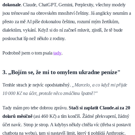
dokonale
. Claude, ChatGPT, Gemini, Perplexity, všechny modely
jsou trénované na obrovském množství češtiny. Já anglicky neumím a
přesto za mě AI píše dokonalou češtinu, rozumí mým žertíkům,
dialektům, vykání. Když si do ní začneš mluvit, zjistíš, že tě bude
poslouchat líp než někdo z rodiny.
Podrobně jsem o tom psala
tady
.
3. „Bojím se, že mi to omylem ukradne peníze"
Tenhle strach je nejvíc opodstatněný.
„Marcelo, a co když mi přijde
10 000 Kč na účet, protože něco zmáčknu špatně?"
Tady mám pro tebe dobrou zprávu.
Stačí si zaplatit Claude.ai za 20
dolarů měsíčně
(asi 460 Kč) a tím končíš. Žádné překvapení, žádný
účet navíc. Strop je strop. A kdybys někdy chtěla víc (třeba si postavit
chatbota na webu), tam si nastavíš limit, který ti pohlídá Anthropic.