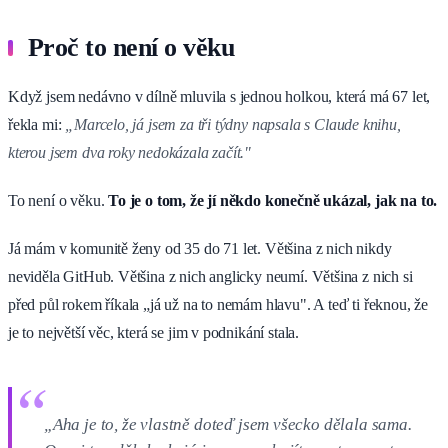
Proč to není o věku
Když jsem nedávno v dílně mluvila s jednou holkou, která má 67 let,
řekla mi:
„Marcelo, já jsem za tři týdny napsala s Claude knihu,
kterou jsem dva roky nedokázala začít."
To není o věku.
To je o tom, že jí někdo konečně ukázal, jak na to.
Já mám v komunitě ženy od 35 do 71 let. Většina z nich nikdy
neviděla GitHub. Většina z nich anglicky neumí. Většina z nich si
před půl rokem říkala „já už na to nemám hlavu". A teď ti řeknou, že
je to největší věc, která se jim v podnikání stala.
„Aha je to, že vlastně doteď jsem všecko dělala sama.