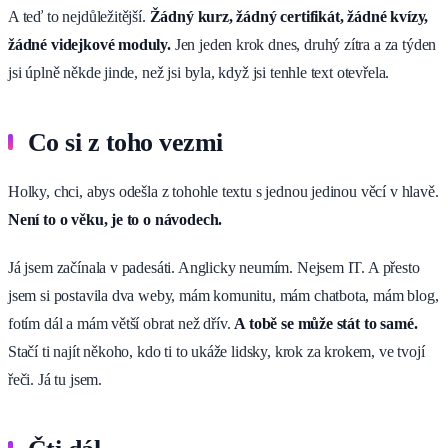
A teď to nejdůležitější.
Žádný kurz, žádný certifikát, žádné kvízy,
žádné videjkové moduly.
Jen jeden krok dnes, druhý zítra a za týden
jsi úplně někde jinde, než jsi byla, když jsi tenhle text otevřela.
Co si z toho vezmi
Holky, chci, abys odešla z tohohle textu s jednou jedinou věcí v hlavě.
Není to o věku, je to o návodech.
Já jsem začínala v padesáti. Anglicky neumím. Nejsem IT. A přesto
jsem si postavila dva weby, mám komunitu, mám chatbota, mám blog,
fotím dál a mám větší obrat než dřív.
A tobě se může stát to samé.
Stačí ti najít někoho, kdo ti to ukáže lidsky, krok za krokem, ve tvojí
řeči. Já tu jsem.