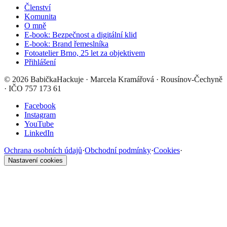
Členství
Komunita
O mně
E-book: Bezpečnost a digitální klid
E-book: Brand řemeslníka
Fotoatelier Brno, 25 let za objektivem
Přihlášení
©
2026
BabičkaHackuje
· Marcela Kramářová · Rousínov-Čechyně
· IČO 757 173 61
Facebook
Instagram
YouTube
LinkedIn
Ochrana osobních údajů
·
Obchodní podmínky
·
Cookies
·
Nastavení cookies