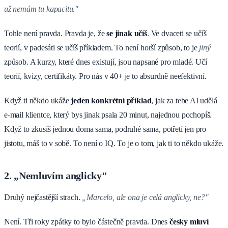
už nemám tu kapacitu."
Tohle není pravda. Pravda je, že
se jinak učíš
. Ve dvaceti se učíš
teorií, v padesáti se učíš příkladem. To není horší způsob, to je
jiný
způsob. A kurzy, které dnes existují, jsou napsané pro mladé. Učí
teorií, kvízy, certifikáty. Pro nás v 40+ je to absurdně neefektivní.
Když ti někdo ukáže
jeden konkrétní příklad
, jak za tebe AI udělá
e-mail klientce, který bys jinak psala 20 minut, najednou pochopíš.
Když to zkusíš jednou doma sama, podruhé sama, potřetí jen pro
jistotu, máš to v sobě. To není o IQ. To je o tom, jak ti to někdo ukáže.
2. „Nemluvím anglicky"
Druhý nejčastější strach.
„Marcelo, ale ona je celá anglicky, ne?"
Není. Tři roky zpátky to bylo částečně pravda. Dnes
česky mluví