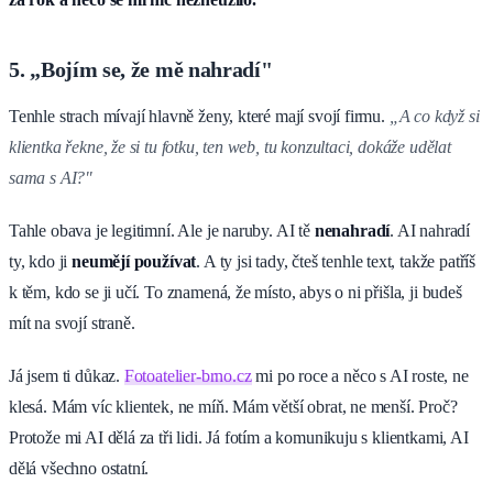
5. „Bojím se, že mě nahradí"
Tenhle strach mívají hlavně ženy, které mají svojí firmu.
„A co když si
klientka řekne, že si tu fotku, ten web, tu konzultaci, dokáže udělat
sama s AI?"
Tahle obava je legitimní. Ale je naruby. AI tě
nenahradí
. AI nahradí
ty, kdo ji
neumějí používat
. A ty jsi tady, čteš tenhle text, takže patříš
k těm, kdo se ji učí. To znamená, že místo, abys o ni přišla, ji budeš
mít na svojí straně.
Já jsem ti důkaz.
Fotoatelier-brno.cz
mi po roce a něco s AI roste, ne
klesá. Mám víc klientek, ne míň. Mám větší obrat, ne menší. Proč?
Protože mi AI dělá za tři lidi. Já fotím a komunikuju s klientkami, AI
dělá všechno ostatní.