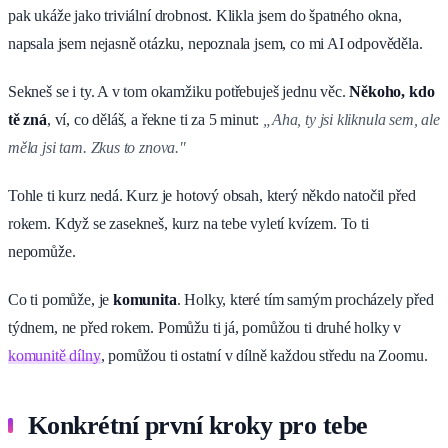
pak ukáže jako triviální drobnost. Klikla jsem do špatného okna,
napsala jsem nejasně otázku, nepoznala jsem, co mi AI odpověděla.
Sekneš se i ty. A v tom okamžiku potřebuješ jednu věc.
Někoho, kdo
tě zná
, ví, co děláš, a řekne ti za 5 minut:
„Aha, ty jsi kliknula sem, ale
měla jsi tam. Zkus to znova."
Tohle ti kurz nedá. Kurz je hotový obsah, který někdo natočil před
rokem. Když se zasekneš, kurz na tebe vyletí kvízem. To ti
nepomůže.
Co ti pomůže, je
komunita
. Holky, které tím samým procházely před
týdnem, ne před rokem. Pomůžu ti já, pomůžou ti druhé holky v
komunitě dílny
, pomůžou ti ostatní v dílně každou středu na Zoomu.
Konkrétní první kroky pro tebe