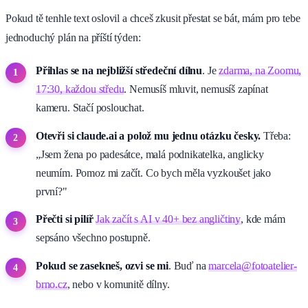
Pokud tě tenhle text oslovil a chceš zkusit přestat se bát, mám pro tebe
jednoduchý plán na příští týden:
Přihlas se na nejbližší středeční dílnu
. Je
zdarma, na Zoomu,
17:30, každou středu
. Nemusíš mluvit, nemusíš zapínat
kameru. Stačí poslouchat.
Otevři si claude.ai a polož mu jednu otázku česky.
Třeba:
„Jsem žena po padesátce, malá podnikatelka, anglicky
neumím. Pomoz mi začít. Co bych měla vyzkoušet jako
první?"
Přečti si pilíř
Jak začít s AI v 40+ bez angličtiny
, kde mám
sepsáno všechno postupně.
Pokud se zasekneš, ozvi se mi
. Buď na
marcela@fotoatelier-
brno.cz
, nebo v komunitě dílny.