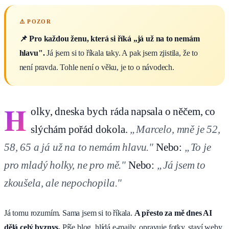
📌 Pro každou ženu, která si říká „já už na to nemám
hlavu".
Já jsem si to říkala taky. A pak jsem zjistila, že to
není pravda. Tohle není o věku, je to o návodech.
H
olky, dneska bych ráda napsala o něčem, co
slýchám pořád dokola.
„Marcelo, mně je 52,
58, 65 a já už na to nemám hlavu."
Nebo:
„To je
pro mladý holky, ne pro mě."
Nebo:
„Já jsem to
zkoušela, ale nepochopila."
Já tomu rozumím. Sama jsem si to říkala.
A přesto za mě dnes AI
dělá celý byznys.
Píše blog, hlídá e-maily, opravuje fotky, staví weby.