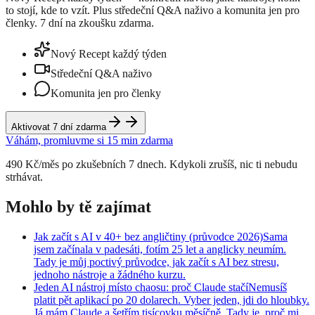
to stojí, kde to vzít. Plus středeční Q&A naživo a komunita jen pro
členky. 7 dní na zkoušku zdarma.
Nový Recept každý týden
Středeční Q&A naživo
Komunita jen pro členky
Aktivovat 7 dní zdarma
Váhám, promluvme si 15 min zdarma
490 Kč/měs po zkušebních 7 dnech. Kdykoli zrušíš, nic ti nebudu
strhávat.
Mohlo by tě zajímat
Jak začít s AI v 40+ bez angličtiny (průvodce 2026)
Sama
jsem začínala v padesáti, fotím 25 let a anglicky neumím.
Tady je můj poctivý průvodce, jak začít s AI bez stresu,
jednoho nástroje a žádného kurzu.
Jeden AI nástroj místo chaosu: proč Claude stačí
Nemusíš
platit pět aplikací po 20 dolarech. Vyber jeden, jdi do hloubky.
Já mám Claude a šetřím tisícovku měsíčně. Tady je, proč mi