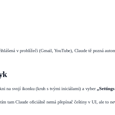
řihlášená v prohlížeči (Gmail, YouTube), Claude tě pozná auto
zyk
kni na svojí ikonku (kruh s tvými iniciálami) a vyber
„Settings
atím tam Claude oficiálně nemá přepínač češtiny v UI, ale to n