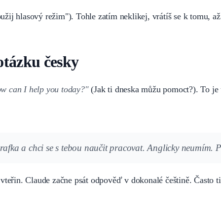
žij hlasový režim"). Tohle zatím neklikej, vrátíš se k tomu, a
otázku česky
w can I help you today?"
(Jak ti dneska můžu pomoct?). To je t
rafka a chci se s tebou naučit pracovat. Anglicky neumím. P
vteřin. Claude začne psát odpověď v dokonalé češtině. Často t