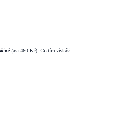
síčně
(asi 460 Kč). Co tím získáš: