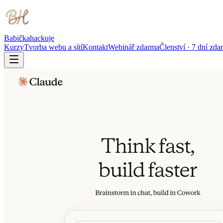
Babička
hackuje
Kurzy
Tvorba webu a sítí
Kontakt
Webinář zdarma
Členství · 7 dní zda