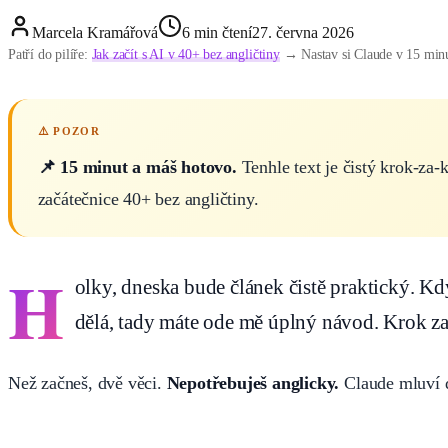
Marcela Kramářová
6
min čtení
27. června 2026
Patří do pilíře:
Jak začít s AI v 40+ bez angličtiny
→ Nastav si Claude v 15 min
📌 15 minut a máš hotovo.
Tenhle text je čistý krok-za-k
začátečnice 40+ bez angličtiny.
H
olky, dneska bude článek čistě praktický. Když
dělá, tady máte ode mě úplný návod. Krok za
Než začneš, dvě věci.
Nepotřebuješ anglicky.
Claude mluví 