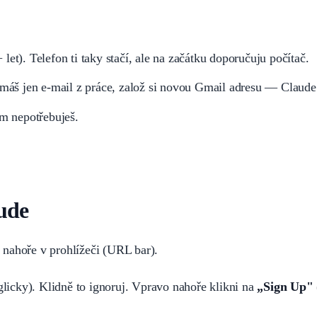
let). Telefon ti taky stačí, ale na začátku doporučuju počítač.
 máš jen e-mail z práce, založ si novou Gmail adresu — Claude 
ím nepotřebuješ.
aude
ka nahoře v prohlížeči (URL bar).
icky). Klidně to ignoruj. Vpravo nahoře klikni na
„Sign Up"