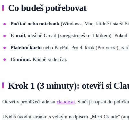
Co budeš potřebovat
Počítač nebo notebook
(Windows, Mac, klidně i starší 5+ 
E-mail
, ideálně Gmail (zaregistruješ se 1 klikem). Pokud
Platební kartu
nebo PayPal. Pro 4. krok (Pro verze), zat
15 minut.
Klidně si dej čaj.
Krok 1 (3 minuty): otevři si Cl
Otevři v prohlížeči adresu
claude.ai
. Stačí ji napsat do políč
Uvidíš úvodní stránku s velkým nadpisem „Meet Claude" (angl