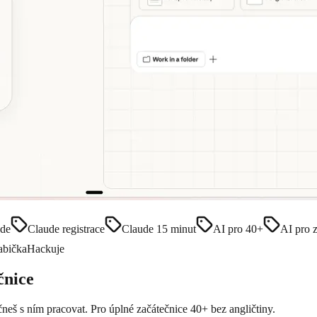
ude
Claude registrace
Claude 15 minut
AI pro 40+
AI pro 
abičkaHackuje
čnice
neš s ním pracovat. Pro úplné začátečnice 40+ bez angličtiny.