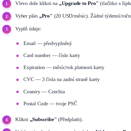
Vlevo dole klikni na
„Upgrade to Pro"
(tlačítko s šip
Vyber plán
„Pro"
(20 USD/měsíc). Žádné týdenní/roční
Vyplň údaje:
Email — předvyplněný
Card number — číslo karty
Expiration — měsíc/rok platnosti karty
CVC — 3 čísla na zadní straně karty
Country — Czechia
Postal Code — tvoje PSČ
Klikni
„Subscribe"
(Předplatit).