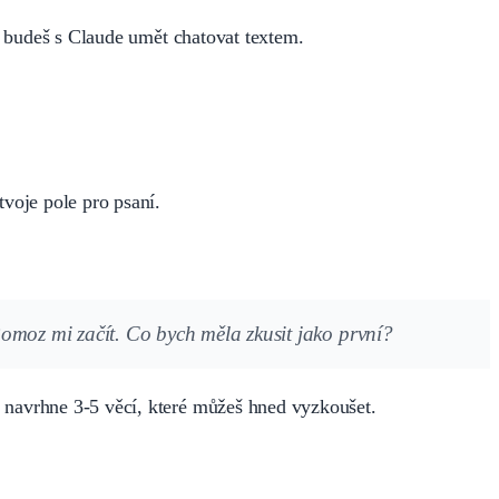
ž budeš s Claude umět chatovat textem.
voje pole pro psaní.
omoz mi začít. Co bych měla zkusit jako první?
i navrhne 3-5 věcí, které můžeš hned vyzkoušet.