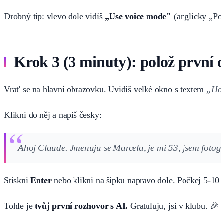
Drobný tip: vlevo dole vidíš
„Use voice mode"
(anglicky „Pou
Krok 3 (3 minuty): polož první 
Vrať se na hlavní obrazovku. Uvidíš velké okno s textem
„Ho
Klikni do něj a napiš česky:
Ahoj Claude. Jmenuju se Marcela, je mi 53, jsem fotog
Stiskni
Enter
nebo klikni na šipku napravo dole. Počkej 5-10 
Tohle je
tvůj první rozhovor s AI.
Gratuluju, jsi v klubu. 🎉