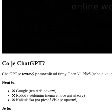
Co je ChatGPT?
ChatGPT je
textový pomocník
od firmy OpenAI. Píšeš (nebo diktuje
Není to:
❌ Google (ten ti dá odkazy)
❌ Robot s vědomím (nemá emoce ani názory)
❌ Kalkulačka (na přesná čísla je opatrný)
Je to: