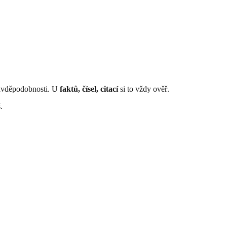
ravděpodobnosti. U
faktů, čísel, citací
si to vždy ověř.
.