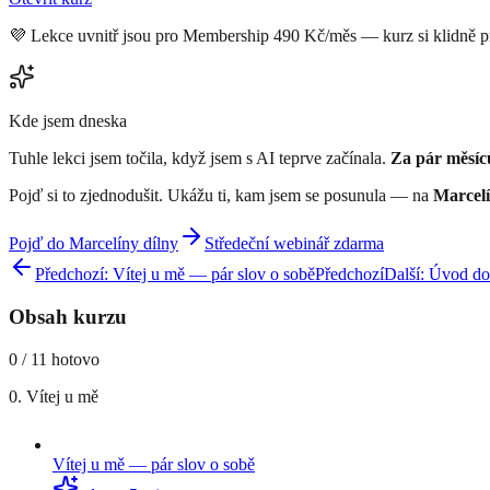
💜 Lekce uvnitř jsou pro Membership 490 Kč/měs — kurz si klidně p
Kde jsem dneska
Tuhle lekci jsem točila, když jsem s AI teprve začínala.
Za pár měsíců
Pojď si to zjednodušit. Ukážu ti, kam jsem se posunula — na
Marcelí
Pojď do Marcelíny dílny
Středeční webinář zdarma
Předchozí:
Vítej u mě — pár slov o sobě
Předchozí
Další:
Úvod do 
Obsah kurzu
0
/
11
hotovo
0. Vítej u mě
Vítej u mě — pár slov o sobě