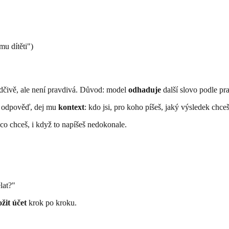
mu dítěti")
dčivě, ale není pravdivá. Důvod: model
odhaduje
další slovo podle p
 odpověď, dej mu
kontext
: kdo jsi, pro koho píšeš, jaký výsledek chceš
o chceš, i když to napíšeš nedokonale.
lat?"
ožit účet
krok po kroku.