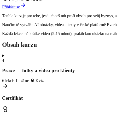
Přihlásit se
Tenhle kurz je pro tebe, jestli chceš mít profi obsah pro svůj byznys, 
Naučím tě vytvářet AI obrázky, videa a texty v české platformě Everb
Každá lekce má krátké video (5-15 minut), praktickou ukázku na reáln
Obsah kurzu
4
Praxe — fotky a videa pro klienty
6
lekcí
·
1h 41m
· 🧠 Kvíz
Certifikát