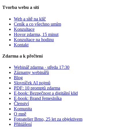
Tvorba webu a sítí
Web a sítě na klíč
Ceník a co všechno umím
Konzultace
Hovor zdarma, 15 minut
Konzultace na hodinu
Kontakt
Zdarma a k přečtení
Webinář zdarma · středa 17:30
Záznamy webinářů
Blog
Slovníček AI pojmů
PDF: 10 promptů zdarma
E-book: Bezpečnost a digitální klid
E-book: Brand řemeslníka
Členství
Komunita
O mně
Fotoatelier Brno, 25 let za objektivem
Přihlášení