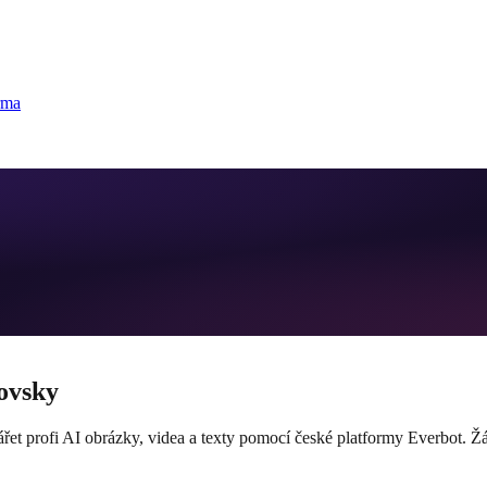
rma
ovsky
ářet profi AI obrázky, videa a texty pomocí české platformy Everbot. Ž