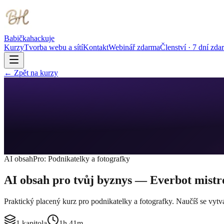
Babička
hackuje
Kurzy
Tvorba webu a sítí
Kontakt
Webinář zdarma
Členství · 7 dní zda
← Zpět na kurzy
AI obsah
Pro:
Podnikatelky a fotografky
AI obsah pro tvůj byznys — Everbot mistr
Praktický placený kurz pro podnikatelky a fotografky. Naučíš se vytv
1
kapitola
1h 41m