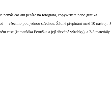
ale nemáš čas ani peníze na fotografa, copywritera nebo grafika.
ot — všechno pod jednou střechou. Žádné přepínání mezi 10 nástroji, žá
ém case (kamarádka Petruška a její dřevěné výrobky), a 2-3 materiály k