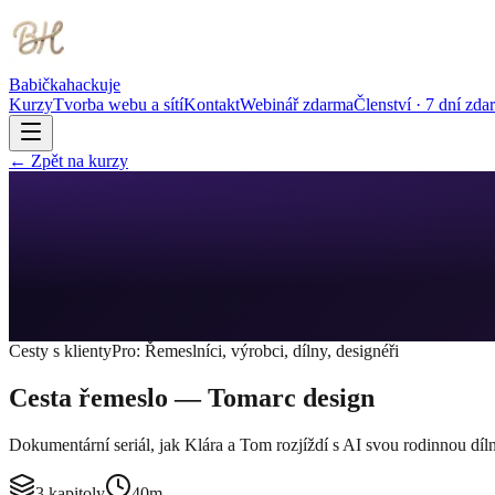
Babička
hackuje
Kurzy
Tvorba webu a sítí
Kontakt
Webinář zdarma
Členství · 7 dní zda
← Zpět na kurzy
Cesty s klienty
Pro:
Řemeslníci, výrobci, dílny, designéři
Cesta řemeslo — Tomarc design
Dokumentární seriál, jak Klára a Tom rozjíždí s AI svou rodinnou díln
3
kapitoly
40m