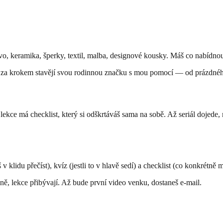
evo, keramika, šperky, textil, malba, designové kousky. Máš co nabídno
 za krokem stavějí svou rodinnou značku s mou pomocí — od prázdného
kce má checklist, který si odškrtáváš sama na sobě. Až seriál dojede, m
v klidu přečíst), kvíz (jestli to v hlavě sedí) a checklist (co konkrétně 
, lekce přibývají. Až bude první video venku, dostaneš e-mail.