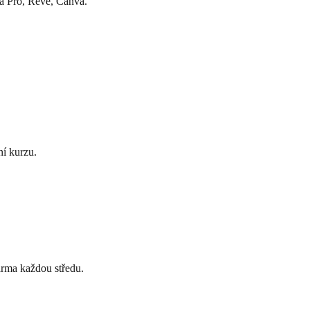
a Pro, Reve, Canva.
ní kurzu.
arma každou středu.