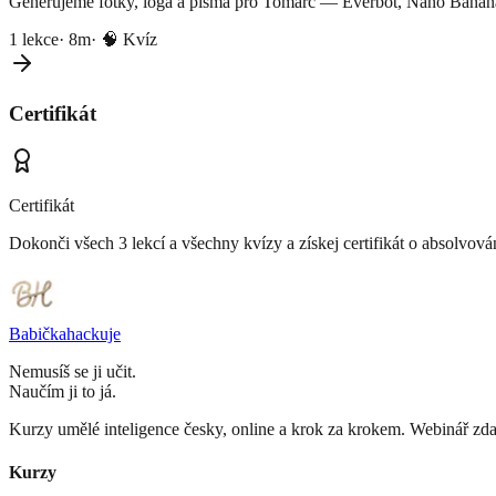
Generujeme fotky, loga a písma pro Tomarc — Everbot, Nano Banan
1
lekce
·
8m
· 🧠 Kvíz
Certifikát
Certifikát
Dokonči všech
3
lekcí
a všechny kvízy
a získej certifikát o absolvová
Babička
hackuje
Nemusíš se ji učit.
Naučím ji to já.
Kurzy umělé inteligence česky, online a krok za krokem. Webinář zd
Kurzy