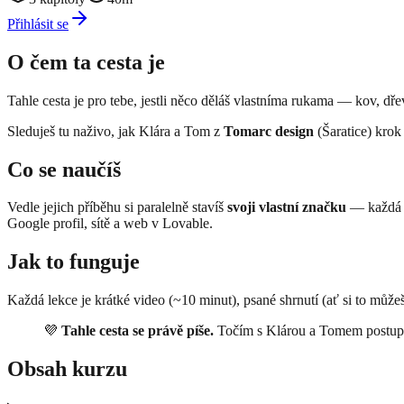
Přihlásit se
O čem ta cesta je
Tahle cesta je pro tebe, jestli něco děláš vlastníma rukama — kov, dř
Sleduješ tu naživo, jak Klára a Tom z
Tomarc design
(Šaratice) krok
Co se naučíš
Vedle jejich příběhu si paralelně stavíš
svoji vlastní značku
— každá le
Google profil, sítě a web v Lovable.
Jak to funguje
Každá lekce je krátké video (~10 minut), psané shrnutí (ať si to můžeš 
💜
Tahle cesta se právě píše.
Točím s Klárou a Tomem postupně
Obsah kurzu