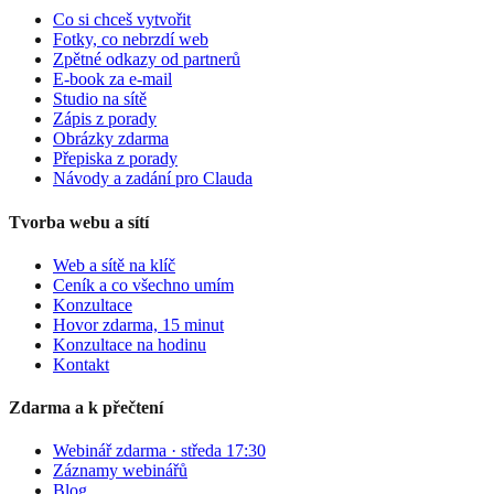
Co si chceš vytvořit
Fotky, co nebrzdí web
Zpětné odkazy od partnerů
E-book za e-mail
Studio na sítě
Zápis z porady
Obrázky zdarma
Přepiska z porady
Návody a zadání pro Clauda
Tvorba webu a sítí
Web a sítě na klíč
Ceník a co všechno umím
Konzultace
Hovor zdarma, 15 minut
Konzultace na hodinu
Kontakt
Zdarma a k přečtení
Webinář zdarma · středa 17:30
Záznamy webinářů
Blog