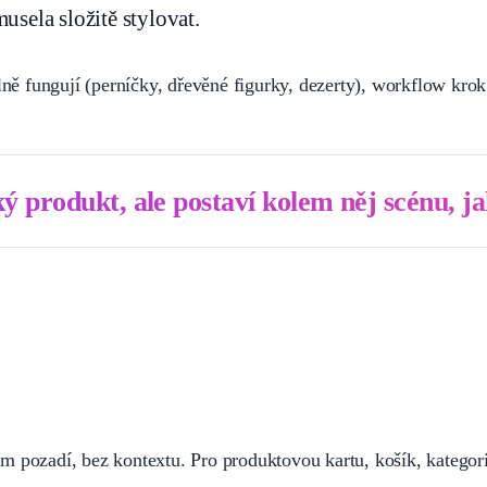
usela složitě stylovat.
álně fungují (perníčky, dřevěné figurky, dezerty), workflow kro
ký produkt, ale postaví kolem něj scénu, j
m pozadí, bez kontextu. Pro produktovou kartu, košík, kategori