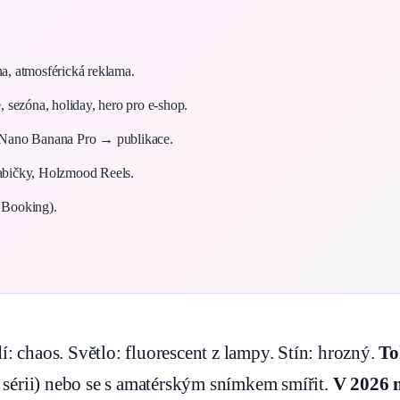
na, atmosférická reklama.
e, sezóna, holiday, hero pro e-shop.
Nano Banana Pro → publikace.
abičky, Holzmood Reels.
 Booking).
: chaos. Světlo: fluorescent z lampy. Stín: hrozný.
To
a sérii) nebo se s amatérským snímkem smířit.
V 2026 m