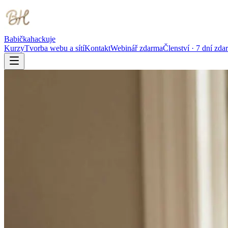
Babička
hackuje
Kurzy
Tvorba webu a sítí
Kontakt
Webinář zdarma
Členství · 7 dní zda