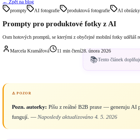
← Zpět na blog
prompty
AI fotografie
produktová fotografie
AI obrázky
Prompty pro produktové fotky z AI
Osm hotových promptů, se kterými z obyčejné mobilní fotky uděláš rek
Marcela Kramářová
11
min čtení
28. února 2026
📚
Tento článek doplňuj
Pozn. autorky:
Píšu z reálné B2B praxe — generuju AI p
fungují. —
Naposledy aktualizováno 4. 5. 2026