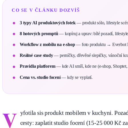
CO SE V ČLÁNKU DOZVÍŠ
3 typy AI produktových fotek
— produkt sólo, lifestyle scé
8 hotových promptů
— kopíruj a uprav: bílé pozadí, lifestyl
Workflow z mobilu na e-shop
— foto produktu → Everbot 
Reálné case study
— perníčky, dřevěné slepičky, vánoční kr
Pravidla platforem
— kde AI smíš, kde ne (e-shop, Shoptet,
Cena vs. studio focení
— kdy se vyplatí.
V
yfotila sis produkt mobilem v kuchyni. Pozadí
cesty: zaplatit studio focení (15-25 000 Kč z