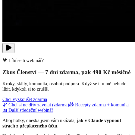
💗 Líbí se ti webinář?
Zkus Členství — 7 dní zdarma, pak 490 Kč měsíčně
Kroky, skilly, komunita, osobní podpora. Když se ti u mě nebude
líbit, kdykoli si to zrušíš.
Chci vyzkoušet zdarma
🌿 Chci si nejdřív zavolat (zdarma)
🎁 Recepty zdarma + komunita
📅 Další středeční webinář
Ahoj holky, dneska jsem vám ukázala,
jak v Claude vypnout
strach z přeplaceného účtu
.