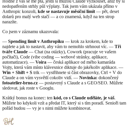
Hodně z vás se mě ptá, jestli si můžou Claude vyzkoušet, aniž by si
nedopatřením strhly půl výplaty. Tak jsem vám ukázala přímo v
Anthropic konzoli,
kde se nastavuje měsíční limit
— pět, deset
dolarů pro malý web stačí — a co znamená, když na ten strop
narazíte.
Co jsem v záznamu ukazovala:
—
Spending limit v Anthropiku
— krok za krokem, kde to
najdete a jak to nastavit, aby vám to nemohlo strhnout víc. —
Tři
tváře Claude
— Chat (na otázky), Cowork (pracuje ve vašem
počítači), Code (vibe coding — webové stránky, aplikace,
automatizace). —
Voira
— česká aplikace od mého kamaráda
Vojty, která vám místo klávesnice diktuje do jakékoliv aplikace. —
Win + Shift + S
trik — vystřihnete si část obrazovky, Ctrl + V do
Claude a on vám vysvětlí cokoliv vidí. —
Novinka:
dokončený
fotoatelier-brno.cz
— postavený s Claude a s GEO/SEO. Můžete
sledovat, jak roste v Googlu.
Krátký bonus na konec: ten
kód, co s Claude uděláte, je váš
.
Můžete ho kdykoli vzít a předat IT, který si s tím poradí. Senioři tam
pořád budou — vy je s nimi můžete kombinovat.