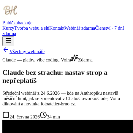
Babička
hackuje
Kurzy
Tvorba webu a sítí
Kontakt
Webinář zdarma
Členství · 7 dní
zdarma
Všechny webináře
Claude — platby, vibe coding, Voira
Zdarma
Claude bez strachu: nastav strop a
nepřeplatíš
Středeční webinář z 24.6.2026 — kde na Anthropiku nastavíš
měsíční limit, jak se zorientovat v Chatu/Coworku/Code, Voira
diktování a novinka fotoatelier-brno.cz.
24. června 2026
34 min