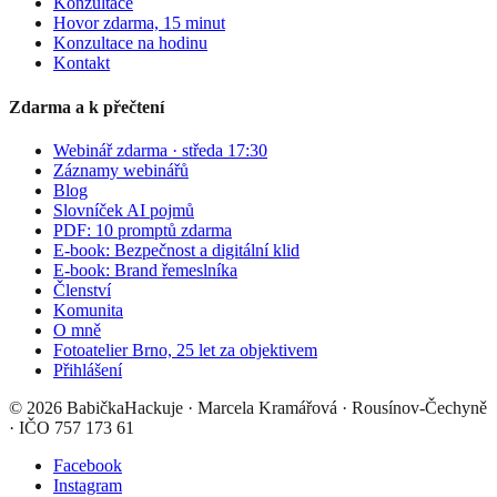
Konzultace
Hovor zdarma, 15 minut
Konzultace na hodinu
Kontakt
Zdarma a k přečtení
Webinář zdarma · středa 17:30
Záznamy webinářů
Blog
Slovníček AI pojmů
PDF: 10 promptů zdarma
E-book: Bezpečnost a digitální klid
E-book: Brand řemeslníka
Členství
Komunita
O mně
Fotoatelier Brno, 25 let za objektivem
Přihlášení
©
2026
BabičkaHackuje
· Marcela Kramářová · Rousínov-Čechyně
· IČO 757 173 61
Facebook
Instagram