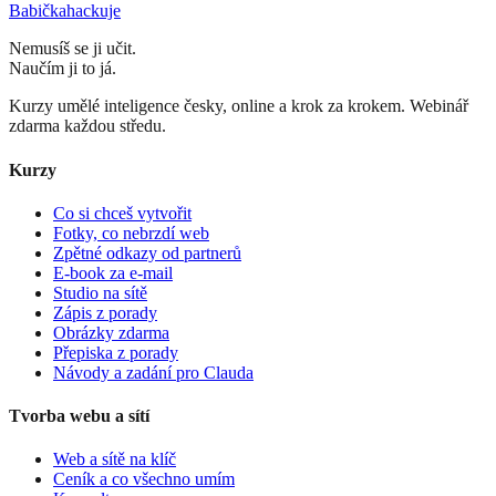
Babička
hackuje
Nemusíš se ji učit.
Naučím ji to já.
Kurzy umělé inteligence česky, online a krok za krokem. Webinář
zdarma každou středu.
Kurzy
Co si chceš vytvořit
Fotky, co nebrzdí web
Zpětné odkazy od partnerů
E-book za e-mail
Studio na sítě
Zápis z porady
Obrázky zdarma
Přepiska z porady
Návody a zadání pro Clauda
Tvorba webu a sítí
Web a sítě na klíč
Ceník a co všechno umím