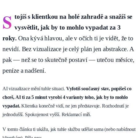
S
tojíš s klientkou na holé zahradě a snažíš se
vysvětlit, jak by to mohlo vypadat za 3
roky.
Ona kývá hlavou, ale v očích ti je vidět, že to
nevidí. Bez vizualizace je celý plán jen abstrakce. A
pak — než se to skutečně postaví — utečou měsíce,
peníze a nadšení.
AI vizualizace mění tuhle situaci.
Vyfotíš současný stav, popíšeš co
chceš, AI ti za 5 minut vyrobí 4 varianty toho, jak by to mohlo
vypadat.
Klientka konečně vidí, ne jen představuje. Rozhodnutí je
jednodušší. Spokojenost vyšší. Reklamací míň.
V tomto článku ti ukážu, jak tuhle službu udělat sama (nebo nabídnout
klientkám). Píšu pro: