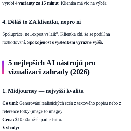
vyrobí
4 varianty za 15 minut
. Klientka má víc na výběr.
4. Děláš to ZA klientku, nepro ni
Spolupráce, ne „expert vs laik". Klientka cítí, že se podílí na
rozhodování.
Spokojenost s výsledkem výrazně vyšší.
5 nejlepších AI nástrojů pro
vizualizaci zahrady (2026)
1. Midjourney — nejvyšší kvalita
Co umí:
Generování realistických scén z textového popisu nebo z
reference fotky (image-to-image).
Cena:
$10-60/měsíc podle tarifu.
Výhody: