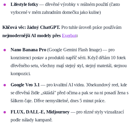
Lifestyle fotky
— dřevěné výrobky v reálném použití (často
vyfocené v mém zahradním domečku jako kulise)
Klíčová věc: žádný ChatGPT.
Pro tuhle úroveň práce používám
nejmodernější AI modely přes
Everbot
:
Nano Banana Pro
(Google Gemini Flash Image) — pro
konzistenci postav a produktů napříč sérii. Když dělám 10 fotek
dřevěného setu, všechny mají stejný styl, stejný materiál, stejnou
kompozici.
Google Veo 3.1
— pro kvalitní AI videa. 30sekundový reel, kde
se dřevěná židle „skládá" před očima a pak se na ni posadí žena s
šálkem čaje. Dříve nemyslitelné, dnes 5 minut práce.
FLUX, DALL-E, Midjourney
— pro různé styly vizualizací
podle nálady kampaně.