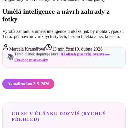
Umělá inteligence a návrh zahrady z
fotky
Vyfotíš zahradu a umělá inteligence ti ukáže, jak by mohla vypadat.
Tři až pět návrhů v různých stylech, bez architekta a bez kreslení.
Marcela Kramářová
13
min čtení
10. dubna 2026
Tento článek doplňuje kurz:
AI obsah pro tvůj byznys —
📚
Everbot mistrovsky
Aktualizováno 2. 5. 2026
CO SE V ČLÁNKU DOZVÍŠ (RYCHLÝ
PŘEHLED)