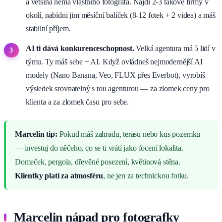
a většina nemá vlastního fotografa. Najdi 2-3 takové firmy v
okolí, nabídni jim měsíční balíček (8-12 fotek + 2 videa) a máš
stabilní příjem.
AI ti dává konkurenceschopnost.
Velká agentura má 5 lidí v
týmu. Ty máš sebe + AI. Když ovládneš nejmodernější AI
modely (Nano Banana, Veo, FLUX přes Everbot), vyrobíš
výsledek srovnatelný s tou agenturou — za zlomek ceny pro
klienta a za zlomek času pro sebe.
Marcelin tip:
Pokud máš zahradu, terasu nebo kus pozemku
— investuj do něčeho, co se ti vrátí jako focení lokalita.
Domeček, pergola, dřevěné posezení, květinová stěna.
Klientky platí za atmosféru
, ne jen za technickou fotku.
Marcelin nápad pro fotografky