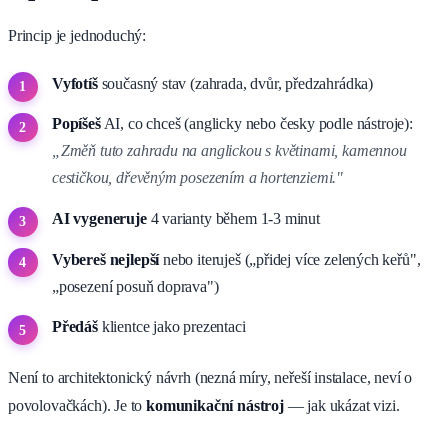
Princip je jednoduchý:
Vyfotíš
současný stav (zahrada, dvůr, předzahrádka)
Popíšeš
AI, co chceš (anglicky nebo česky podle nástroje):
„Změň tuto zahradu na anglickou s květinami, kamennou
cestičkou, dřevěným posezením a hortenziemi."
AI vygeneruje
4 varianty během 1-3 minut
Vybereš nejlepší
nebo iteruješ („přidej více zelených keřů",
„posezení posuň doprava")
Předáš
klientce jako prezentaci
Není to architektonický návrh (nezná míry, neřeší instalace, neví o
povolovačkách). Je to
komunikační nástroj
— jak ukázat vizi.