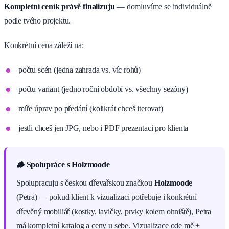
Kompletní ceník právě finalizuju
— domluvíme se individuálně
podle tvého projektu.
Konkrétní cena záleží na:
počtu scén (jedna zahrada vs. víc rohů)
počtu variant (jedno roční období vs. všechny sezóny)
míře úprav po předání (kolikrát chceš iterovat)
jestli chceš jen JPG, nebo i PDF prezentaci pro klienta
🪵 Spolupráce s Holzmoode
Spolupracuju s českou dřevařskou značkou
Holzmoode
(Petra) — pokud klient k vizualizaci potřebuje i konkrétní
dřevěný mobiliář (kostky, lavičky, prvky kolem ohniště), Petra
má kompletní katalog a ceny u sebe. Vizualizace ode mě +