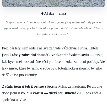
❄️ AI vize — zima
Stejné místo ve čtyřech variantách — z jedné fotky reálné zahrady jsem si
vygenerovala vize, jak by to mohlo vypadat napříč ročními obdobími. Klientka
tak vidí celý rok dopředu.
Před pár lety jsem seděla na své zahradě v Čechyni a snila. Chtěla
jsem
krásný zahradní domeček ve skandinávském stylu
— místo,
kde bych měla uskladněné věci pro focení, kola, zahradní potřeby. Ale
taky místo, které by samo o sobě bylo fotogenické a sloužilo by jako
další kulisa pro klientky.
Začala jsem si šetřit peníze z focení.
Měsíc za měsícem. Po dlouhé
době jsem si koupila
kostru — dřevěnou skládačku
. A pak začala
společná stavba: