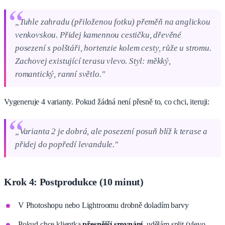
„Tuhle zahradu (přiloženou fotku) přeměň na anglickou
venkovskou. Přidej kamennou cestičku, dřevěné
posezení s polštáři, hortenzie kolem cesty, růže u stromu.
Zachovej existující terasu vlevo. Styl: měkký,
romantický, ranní světlo."
Vygeneruje 4 varianty. Pokud žádná není přesně to, co chci, iteruji:
„Varianta 2 je dobrá, ale posezení posuň blíž k terase a
přidej do popředí levandule."
Krok 4: Postprodukce (10 minut)
V Photoshopu nebo Lightroomu drobně doladím barvy
Pokud chce klientka
přesnější srovnání
, udělám split (vlevo