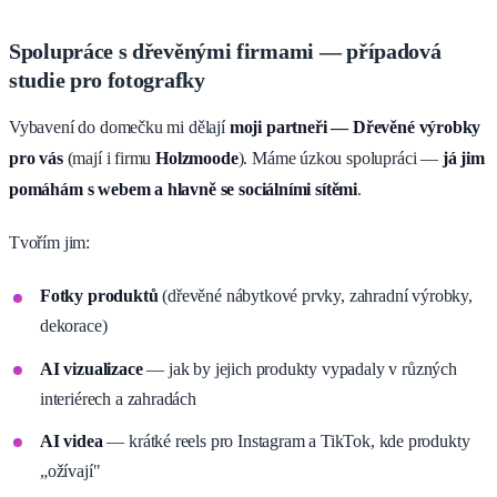
Spolupráce s dřevěnými firmami — případová
studie pro fotografky
Vybavení do domečku mi dělají
moji partneři — Dřevěné výrobky
pro vás
(mají i firmu
Holzmoode
). Máme úzkou spolupráci —
já jim
pomáhám s webem a hlavně se sociálními sítěmi
.
Tvořím jim:
Fotky produktů
(dřevěné nábytkové prvky, zahradní výrobky,
dekorace)
AI vizualizace
— jak by jejich produkty vypadaly v různých
interiérech a zahradách
AI videa
— krátké reels pro Instagram a TikTok, kde produkty
„ožívají"