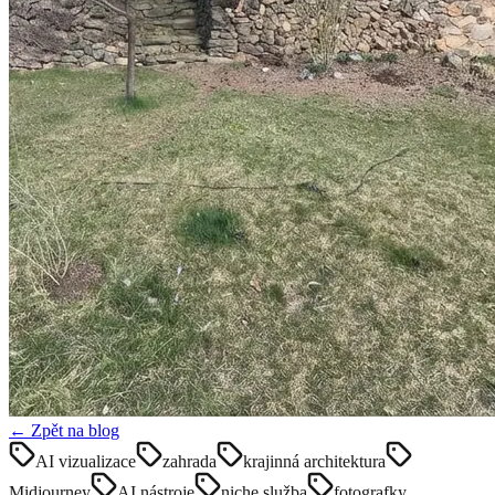
← Zpět na blog
AI vizualizace
zahrada
krajinná architektura
Midjourney
AI nástroje
niche služba
fotografky