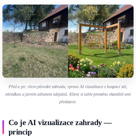
Před a po: vlevo původní zahrada, vpravo AI vizualizace s houpací sítí,
ohrádkou a jarním záhonem tulipánů. Klient si tuhle proměnu okamžitě umí
představit.
Co je AI vizualizace zahrady —
princip