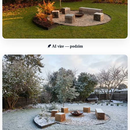
🍂 AI vize — podzim