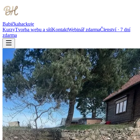
Babička
hackuje
Kurzy
Tvorba webu a sítí
Kontakt
Webinář zdarma
Členství · 7 dní
zdarma