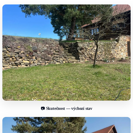
📷 Skutečnost — výchozí stav