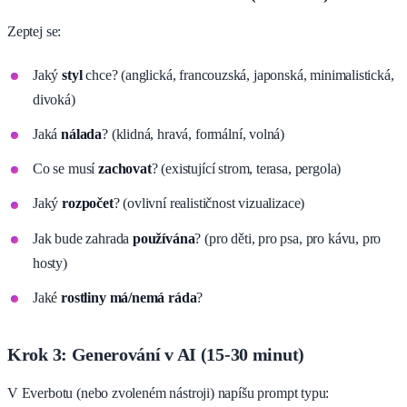
Zeptej se:
Jaký
styl
chce? (anglická, francouzská, japonská, minimalistická,
divoká)
Jaká
nálada
? (klidná, hravá, formální, volná)
Co se musí
zachovat
? (existující strom, terasa, pergola)
Jaký
rozpočet
? (ovlivní realističnost vizualizace)
Jak bude zahrada
používána
? (pro děti, pro psa, pro kávu, pro
hosty)
Jaké
rostliny má/nemá ráda
?
Krok 3: Generování v AI (15-30 minut)
V Everbotu (nebo zvoleném nástroji) napíšu prompt typu: