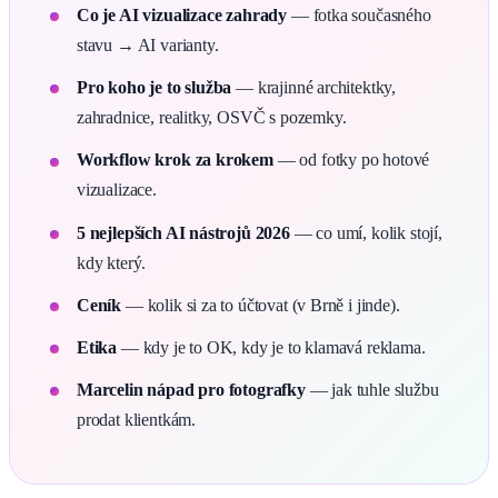
Co je AI vizualizace zahrady
— fotka současného
stavu → AI varianty.
Pro koho je to služba
— krajinné architektky,
zahradnice, realitky, OSVČ s pozemky.
Workflow krok za krokem
— od fotky po hotové
vizualizace.
5 nejlepších AI nástrojů 2026
— co umí, kolik stojí,
kdy který.
Ceník
— kolik si za to účtovat (v Brně i jinde).
Etika
— kdy je to OK, kdy je to klamavá reklama.
Marcelin nápad pro fotografky
— jak tuhle službu
prodat klientkám.