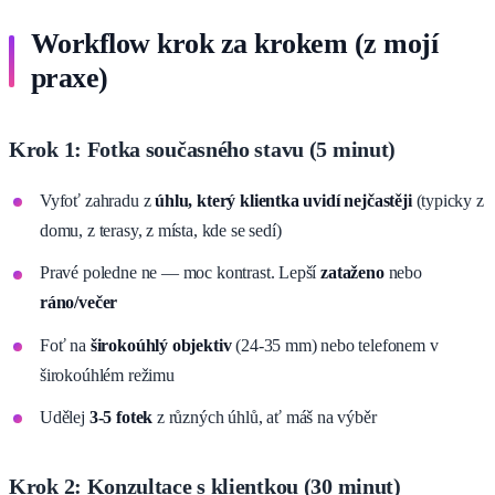
Workflow krok za krokem (z mojí
praxe)
Krok 1: Fotka současného stavu (5 minut)
Vyfoť zahradu z
úhlu, který klientka uvidí nejčastěji
(typicky z
domu, z terasy, z místa, kde se sedí)
Pravé poledne ne — moc kontrast. Lepší
zataženo
nebo
ráno/večer
Foť na
širokoúhlý objektiv
(24-35 mm) nebo telefonem v
širokoúhlém režimu
Udělej
3-5 fotek
z různých úhlů, ať máš na výběr
Krok 2: Konzultace s klientkou (30 minut)