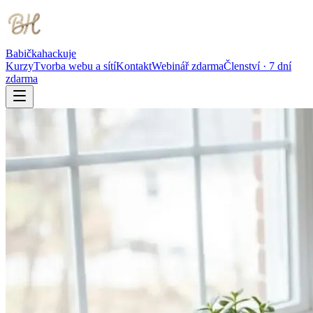
Babička
hackuje
Kurzy
Tvorba webu a sítí
Kontakt
Webinář zdarma
Členství · 7 dní
zdarma