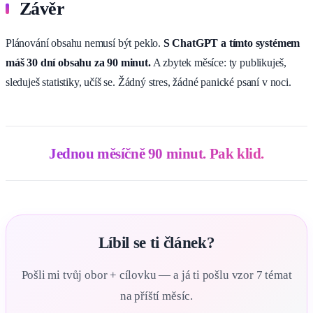
Závěr
Plánování obsahu nemusí být peklo.
S ChatGPT a tímto systémem
máš 30 dní obsahu za 90 minut.
A zbytek měsíce: ty publikuješ,
sleduješ statistiky, učíš se. Žádný stres, žádné panické psaní v noci.
Jednou měsíčně 90 minut. Pak klid.
Líbil se ti článek?
Pošli mi tvůj obor + cílovku — a já ti pošlu vzor 7 témat
na příští měsíc.