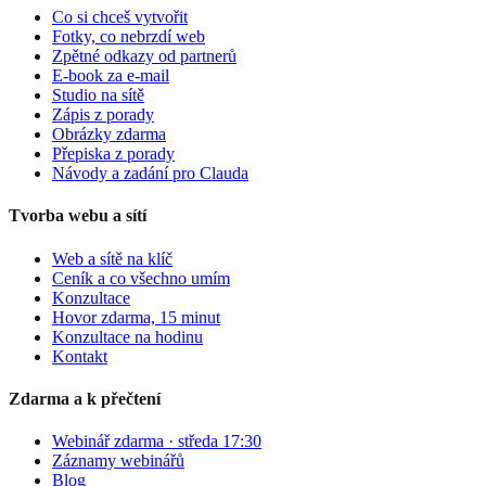
Co si chceš vytvořit
Fotky, co nebrzdí web
Zpětné odkazy od partnerů
E-book za e-mail
Studio na sítě
Zápis z porady
Obrázky zdarma
Přepiska z porady
Návody a zadání pro Clauda
Tvorba webu a sítí
Web a sítě na klíč
Ceník a co všechno umím
Konzultace
Hovor zdarma, 15 minut
Konzultace na hodinu
Kontakt
Zdarma a k přečtení
Webinář zdarma · středa 17:30
Záznamy webinářů
Blog