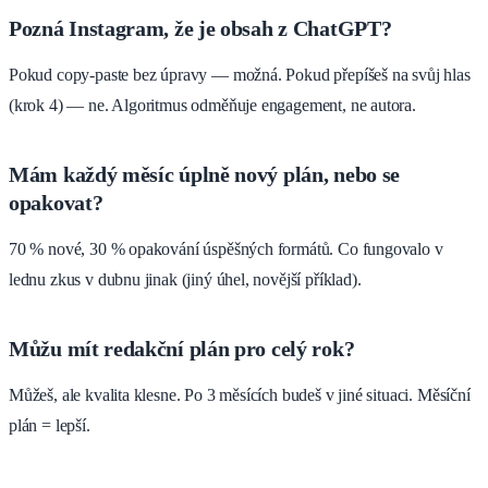
Pozná Instagram, že je obsah z ChatGPT?
Pokud copy-paste bez úpravy — možná. Pokud přepíšeš na svůj hlas
(krok 4) — ne. Algoritmus odměňuje engagement, ne autora.
Mám každý měsíc úplně nový plán, nebo se
opakovat?
70 % nové, 30 % opakování úspěšných formátů. Co fungovalo v
lednu zkus v dubnu jinak (jiný úhel, novější příklad).
Můžu mít redakční plán pro celý rok?
Můžeš, ale kvalita klesne. Po 3 měsících budeš v jiné situaci. Měsíční
plán = lepší.