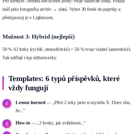
Pro lifestyle / behind-the-scenes posty: tvoje skutečné fotky. Pokud
máš jako fotografka archiv → zlatá. Vyber 30 fotek do papriky a
předzpracuj je v Lightroom.
Možnost 3: Hybrid (nejlepší)
50 % AI fotky (rychlé, atmosférické) + 50 % tvoje vlastní (autentické).
Tak udělají i top influencerky.
Templates: 6 typů příspěvků, které
vždy fungují
Lesson learned
— „Před 2 roky jsem si myslela X. Dnes vím,
že..."
How-to
— „3 kroky, jak zvládnout..."