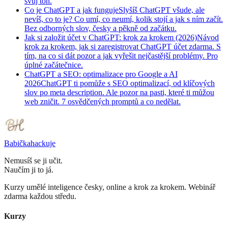
svůj tón.
Co je ChatGPT a jak funguje
Slyšíš ChatGPT všude, ale
nevíš, co to je? Co umí, co neumí, kolik stojí a jak s ním začít.
Bez odborných slov, česky a pěkně od začátku.
Jak si založit účet v ChatGPT: krok za krokem (2026)
Návod
krok za krokem, jak si zaregistrovat ChatGPT účet zdarma. S
tím, na co si dát pozor a jak vyřešit nejčastější problémy. Pro
úplné začátečnice.
ChatGPT a SEO: optimalizace pro Google a AI
2026
ChatGPT ti pomůže s SEO optimalizací, od klíčových
slov po meta description. Ale pozor na pasti, které ti můžou
web zničit. 7 osvědčených promptů a co nedělat.
Babička
hackuje
Nemusíš se ji učit.
Naučím ji to já.
Kurzy umělé inteligence česky, online a krok za krokem. Webinář
zdarma každou středu.
Kurzy