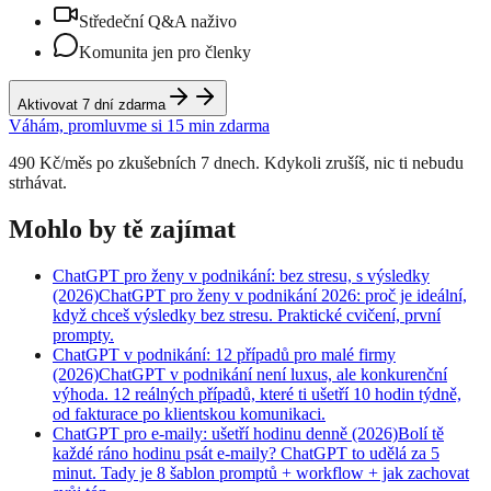
Středeční Q&A naživo
Komunita jen pro členky
Aktivovat 7 dní zdarma
Váhám, promluvme si 15 min zdarma
490 Kč/měs po zkušebních 7 dnech. Kdykoli zrušíš, nic ti nebudu
strhávat.
Mohlo by tě zajímat
ChatGPT pro ženy v podnikání: bez stresu, s výsledky
(2026)
ChatGPT pro ženy v podnikání 2026: proč je ideální,
když chceš výsledky bez stresu. Praktické cvičení, první
prompty.
ChatGPT v podnikání: 12 případů pro malé firmy
(2026)
ChatGPT v podnikání není luxus, ale konkurenční
výhoda. 12 reálných případů, které ti ušetří 10 hodin týdně,
od fakturace po klientskou komunikaci.
ChatGPT pro e-maily: ušetří hodinu denně (2026)
Bolí tě
každé ráno hodinu psát e-maily? ChatGPT to udělá za 5
minut. Tady je 8 šablon promptů + workflow + jak zachovat