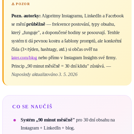
Pozn. autorky:
Algoritmy Instagramu, LinkedIn a Facebook
se mění
průběžně
— frekvence postování, typy obsahu,
který „funguje", a doporučené hodiny se posouvají. Tenhle
systém ti dá pevnou kostru a šablony promptů, ale konkrétní
čísla (3×/týden, hashtagy, atd.) si občas ověř na
later.com/blog
nebo přímo v Instagram Insights své firmy.
Princip „90 minut měsíčně = 30 dní klidu" zůstává. —
Naposledy aktualizováno 3. 5. 2026
CO SE NAUČÍŠ
Systém „90 minut měsíčně"
pro 30 dní obsahu na
Instagram + LinkedIn + blog.