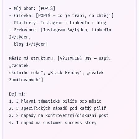
- Můj obor: [POPIŠ]

- Cílovka: [POPIŠ — co je trápí, co chtějí]

- Platformy: Instagram + LinkedIn + blog

- Frekvence: [Instagram 3×/týden, LinkedIn 
2×/týden,

  blog 1×/týden]

Měsíc má strukturu: [VÝJIMEČNÉ DNY — např. 
„začátek

školního roku", „Black Friday", „svátek 
Zamilovaných"]

Dej mi:

1. 3 hlavní tématické pilíře pro měsíc

2. 5 specifických nápadů pod každý pilíř

3. 2 nápady na kontroverzní/diskuzní post

4. 1 nápad na customer success story