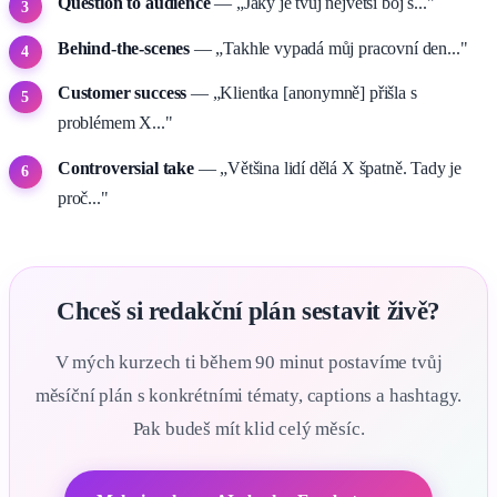
Question to audience
— „Jaký je tvůj největší boj s..."
Behind-the-scenes
— „Takhle vypadá můj pracovní den..."
Customer success
— „Klientka [anonymně] přišla s
problémem X..."
Controversial take
— „Většina lidí dělá X špatně. Tady je
proč..."
Chceš si redakční plán sestavit živě?
V mých kurzech ti během 90 minut postavíme tvůj
měsíční plán s konkrétními tématy, captions a hashtagy.
Pak budeš mít klid celý měsíc.