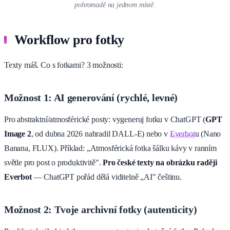
pohromadě na jednom místě.
Workflow pro fotky
Texty máš. Co s fotkami? 3 možnosti:
Možnost 1: AI generování (rychlé, levné)
Pro abstraktní/atmosférické posty: vygeneruj fotku v ChatGPT (
GPT
Image 2
, od dubna 2026 nahradil DALL-E) nebo v
Everbot
u (Nano
Banana, FLUX). Příklad: „Atmosférická fotka šálku kávy v ranním
světle pro post o produktivitě".
Pro české texty na obrázku raději
Everbot
— ChatGPT pořád dělá viditelně „AI" češtinu.
Možnost 2: Tvoje archivní fotky (autenticity)