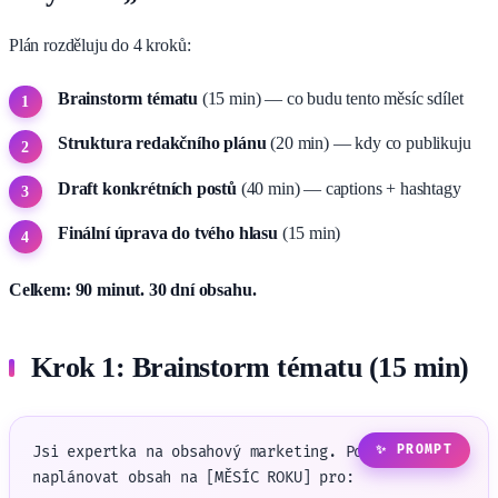
Plán rozděluju do 4 kroků:
Brainstorm tématu
(15 min) — co budu tento měsíc sdílet
Struktura redakčního plánu
(20 min) — kdy co publikuju
Draft konkrétních postů
(40 min) — captions + hashtagy
Finální úprava do tvého hlasu
(15 min)
Celkem: 90 minut. 30 dní obsahu.
Krok 1: Brainstorm tématu (15 min)
Jsi expertka na obsahový marketing. Pomoz mi

naplánovat obsah na [MĚSÍC ROKU] pro:
