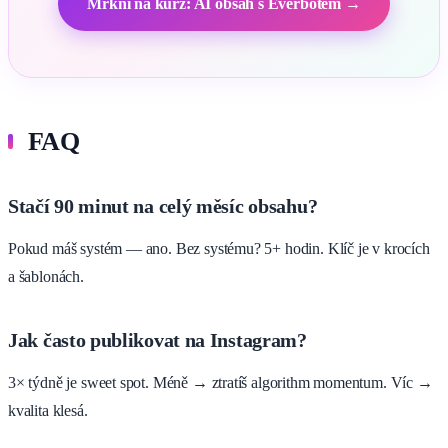
Mrkni na kurz: AI obsah s Everbotem →
FAQ
Stačí 90 minut na celý měsíc obsahu?
Pokud máš systém — ano. Bez systému? 5+ hodin. Klíč je v krocích
a šablonách.
Jak často publikovat na Instagram?
3× týdně je sweet spot. Méně → ztratíš algorithm momentum. Víc →
kvalita klesá.