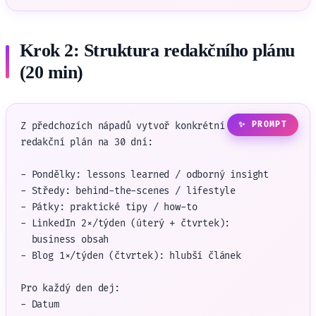
Krok 2: Struktura redakčního plánu
(20 min)
Z předchozích nápadů vytvoř konkrétní

redakční plán na 30 dní:

- Pondělky: lessons learned / odborný insight

- Středy: behind-the-scenes / lifestyle

- Pátky: praktické tipy / how-to

- LinkedIn 2×/týden (úterý + čtvrtek):

  business obsah

- Blog 1×/týden (čtvrtek): hlubší článek

Pro každý den dej:

- Datum
