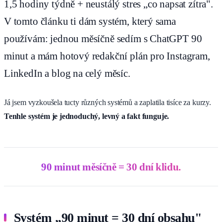
1,5 hodiny týdně + neustálý stres „co napsat zítra".
V tomto článku ti dám systém, který sama
používám: jednou měsíčně sedím s ChatGPT 90
minut a mám hotový redakční plán pro Instagram,
LinkedIn a blog na celý měsíc.
Já jsem vyzkoušela tucty různých systémů a zaplatila tisíce za kurzy.
Tenhle systém je jednoduchý, levný a fakt funguje.
90 minut měsíčně = 30 dní klidu.
Systém „90 minut = 30 dní obsahu"