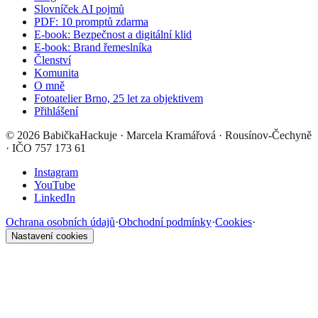
Slovníček AI pojmů
PDF: 10 promptů zdarma
E-book: Bezpečnost a digitální klid
E-book: Brand řemeslníka
Členství
Komunita
O mně
Fotoatelier Brno, 25 let za objektivem
Přihlášení
©
2026
BabičkaHackuje
· Marcela Kramářová · Rousínov-Čechyně
· IČO 757 173 61
Instagram
YouTube
LinkedIn
Ochrana osobních údajů
·
Obchodní podmínky
·
Cookies
·
Nastavení cookies