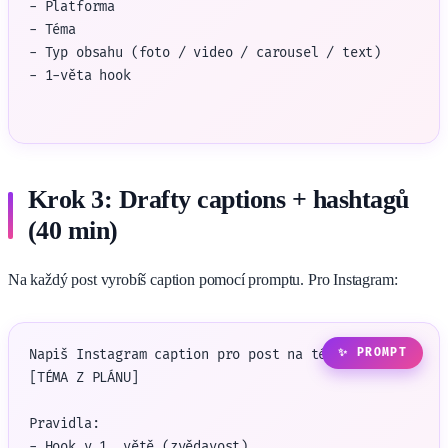
- Platforma

- Téma

- Typ obsahu (foto / video / carousel / text)

- 1-věta hook
Krok 3: Drafty captions + hashtagů
(40 min)
Na každý post vyrobíš caption pomocí promptu. Pro Instagram:
Napiš Instagram caption pro post na téma:

[TÉMA Z PLÁNU]

Pravidla:

- Hook v 1. větě (zvědavost)
