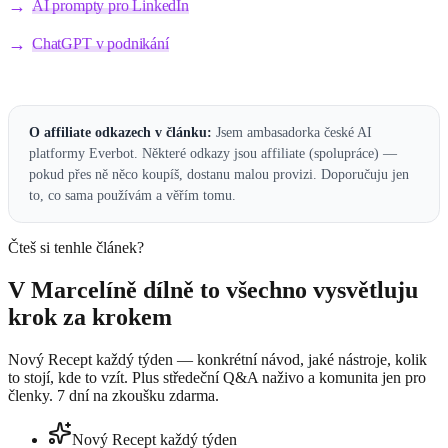
AI prompty pro LinkedIn
ChatGPT v podnikání
O affiliate odkazech v článku:
Jsem ambasadorka české AI
platformy Everbot.
Některé odkazy jsou affiliate (spolupráce) —
pokud přes ně něco koupíš, dostanu malou provizi. Doporučuju jen
to, co sama používám a věřím tomu.
Čteš si tenhle článek?
V Marcelíně dílně to všechno vysvětluju
krok za krokem
Nový Recept každý týden — konkrétní návod, jaké nástroje, kolik
to stojí, kde to vzít. Plus středeční Q&A naživo a komunita jen pro
členky. 7 dní na zkoušku zdarma.
Nový Recept každý týden