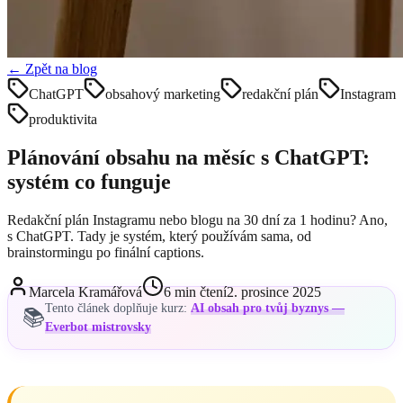
← Zpět na blog
ChatGPT
obsahový marketing
redakční plán
Instagram
produktivita
Plánování obsahu na měsíc s ChatGPT:
systém co funguje
Redakční plán Instagramu nebo blogu na 30 dní za 1 hodinu? Ano,
s ChatGPT. Tady je systém, který používám sama, od
brainstormingu po finální captions.
Marcela Kramářová
6
min čtení
2. prosince 2025
Tento článek doplňuje kurz:
AI obsah pro tvůj byznys —
📚
Everbot mistrovsky