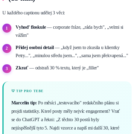
U každého captionu udělej 3 věci:
Vyhoď floskule
— corporate fráze, „ráda bych", „velmi si
vážím"
Přidej osobní detail
— „když jsem to zkusila u klientky
Petry...", „minulou středu jsem...", „sama jsem překvapená..."
Zkrať
— odstraň 30 % textu, který je „filler"
Marcelin tip:
Po měsíci „testovacího" redakčního plánu si
projdi statistiky. Které posty měly nejvíc engagement? Vrať
se do ChatGPT a řekni: „Z těchto 30 postů byly
nejúspěšnější tyto 5. Najdi vzorce a napiš mi další 30, které