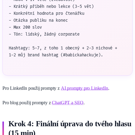
- Krátký příběh nebo lekce (3-5 vět)

- Konkrétní hodnota pro čtenářku

- Otázka publiku na konec

- Max 200 slov

- Tón: lidský, žádný corporate

Hashtagy: 5-7, z toho 1 obecný + 2-3 nichové +

1-2 můj brand hashtag (#babickahackuje).
Pro LinkedIn použij prompty z
AI prompty pro LinkedIn
.
Pro blog použij prompty z
ChatGPT a SEO
.
Krok 4: Finální úprava do tvého hlasu
(15 min)