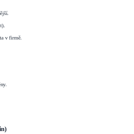
jší.
t).
a v firmě.
ny.
in)