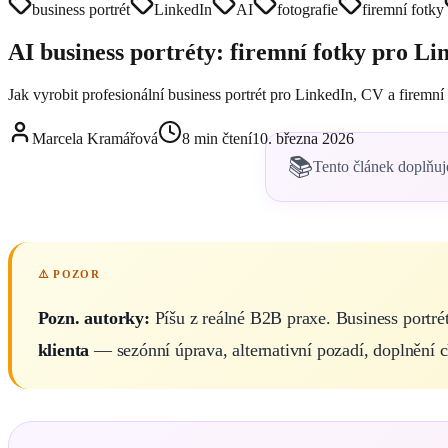
business portrét
LinkedIn
AI
fotografie
firemní fotky
AI business portréty: firemní fotky pro Li
Jak vyrobit profesionální business portrét pro LinkedIn, CV a firemní
Marcela Kramářová
8
min čtení
10. března 2026
📚
Tento článek doplňuj
Pozn. autorky:
Píšu z reálné B2B praxe. Business portré
klienta
— sezónní úprava, alternativní pozadí, doplnění