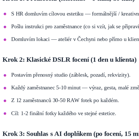
S HR domluvím cílovou estetiku — formálnější / kreativně
Pošlu instrukci pro zaměstnance (co si vzít, jak se připravi
Domluvím lokaci — ateliér v Čechyni nebo přímo u klient
Krok 2: Klasické DSLR focení (1 den u klienta)
Postavím přenosný studio (záblesk, pozadí, rekvizity).
Každý zaměstnanec 5-10 minut — výraz, gesta, malé změ
Z 12 zaměstnanců 30-50 RAW fotek po každém.
Cíl: 1-2 finální fotky každého ve stejné estetice.
Krok 3: Souhlas s AI doplňkem (po focení, 15 m