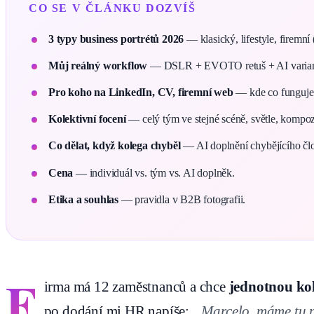
CO SE V ČLÁNKU DOZVÍŠ
3 typy business portrétů 2026
— klasický, lifestyle, firemní 
Můj reálný workflow
— DSLR + EVOTO retuš + AI varianty
Pro koho na LinkedIn, CV, firemní web
— kde co funguje
Kolektivní focení
— celý tým ve stejné scéně, světle, kompoz
Co dělat, když kolega chyběl
— AI doplnění chybějícího čl
Cena
— individuál vs. tým vs. AI doplněk.
Etika a souhlas
— pravidla v B2B fotografii.
F
irma má 12 zaměstnanců a chce
jednotnou kol
po dodání mi HR napíše:
„Marcelo, máme tu n