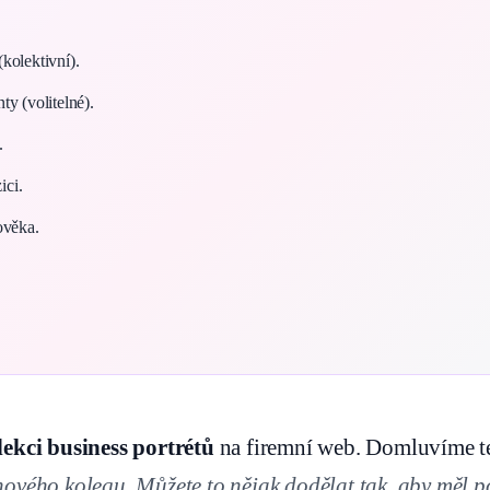
(kolektivní).
 (volitelné).
.
ici.
ověka.
ekci business portrétů
na firemní web. Domluvíme te
ového kolegu. Můžete to nějak dodělat tak, aby měl p