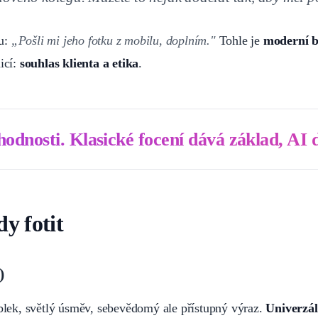
u:
„Pošli mi jeho fotku z mobilu, doplním."
Tohle je
moderní b
icí:
souhlas klienta a etika
.
odnosti. Klasické focení dává základ, AI d
y fotit
)
oblek, světlý úsměv, sebevědomý ale přístupný výraz.
Univerzál