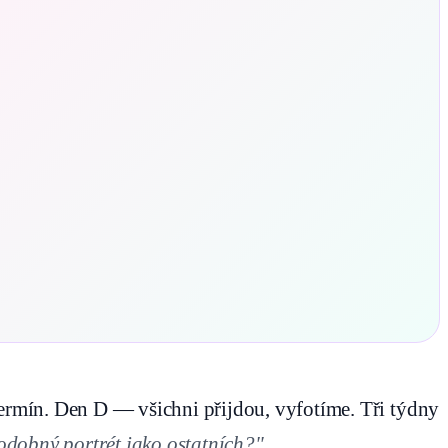
rmín. Den D — všichni přijdou, vyfotíme. Tři týdny
odobný portrét jako ostatních?"