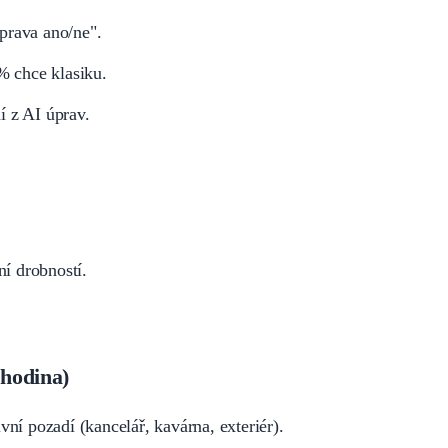
prava ano/ne".
% chce klasiku.
í z AI úprav.
ní drobností.
 hodina)
ivní pozadí (kancelář, kavárna, exteriér).