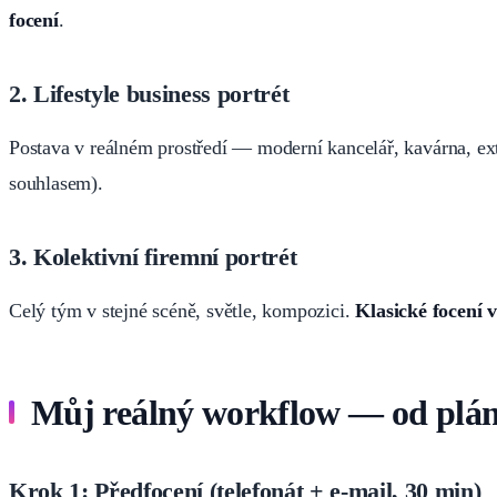
focení
.
2. Lifestyle business portrét
Postava v reálném prostředí — moderní kancelář, kavárna, ex
souhlasem).
3. Kolektivní firemní portrét
Celý tým v stejné scéně, světle, kompozici.
Klasické focení 
Můj reálný workflow — od plá
Krok 1: Předfocení (telefonát + e-mail, 30 min)