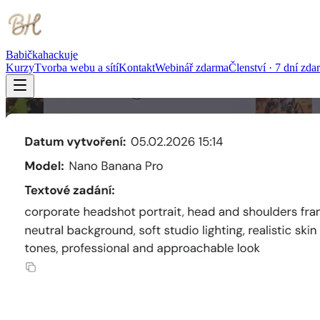
Babička
hackuje
Kurzy
Tvorba webu a sítí
Kontakt
Webinář zdarma
Členství · 7 dní zda