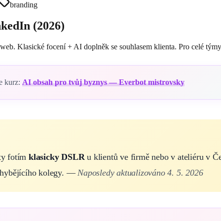
branding
nkedIn (2026)
 web. Klasické focení + AI doplněk se souhlasem klienta. Pro celé týmy
e kurz:
AI obsah pro tvůj byznys — Everbot mistrovsky
ty fotím
klasicky DSLR
u klientů ve firmě nebo v ateliéru v Č
 chybějícího kolegy. —
Naposledy aktualizováno 4. 5. 2026