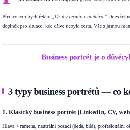
Před rokem bych řekla:
„Druhý termín v ateliéru."
Dnes řekn
doplněk pro situace, kde dříve nebyla cesta. Vše s jasnou hran
Business portrét je o důvěryh
3 typy business portrétů — co kd
1. Klasický business portrét (LinkedIn, CV, web
Hlava + ramena, neutrální pozadí (šedá, bílá), profesionální 