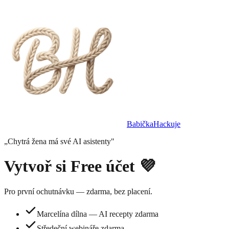
BabičkaHackuje
„Chytrá žena má své AI asistenty"
Vytvoř si Free účet 💜
Pro první ochutnávku — zdarma, bez placení.
Marcelína dílna — AI recepty zdarma
Středeční webináře zdarma